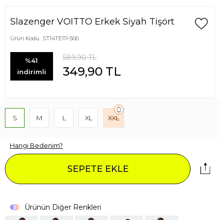
Slazenger VOITTO Erkek Siyah Tişört
Ürün Kodu:
ST14TE111-500
589,90
TL
%41
349,90
TL
indirimli
S
M
L
XL
XXL
Hangi Bedenim?
SEPETE EKLE
Ürünün Diğer Renkleri