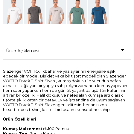
Ürün Açıklaması
Slazenger VOITTO, ilkbahar ve yaz aylarının enerjisine eşlik
edecek bir model. Bisiklet yaka bir tişört modeli olan Slazenger
VOITTO Erkek T-Shirt Siyah , kumaş dokusu ile vücudun nefes
almasını sağlayan bir yapıya sahip. Aynı zamanda kumaş yapısının
hem spor yaparken hem de günlük yaşantıda tişörtün kullanımını
artıran bir özellik. Hafif dokusu ve nefes alan kumaşa artı olarak
tişörte şıklık katan bir detay. Ev ve iş trendine de uyum sağlayan
VOITTO Erkek T-Shirt Slazenger kalitesini her anınızda
hissettirecek t-shirt, kaliteli bir tasarım konseptine sahip.
Ürün Özellikleri
Kumaş Malzemesi :
%100 Pamuk
Kumaş Tipi :
Penye Kumaş