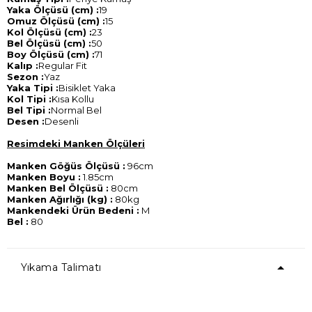
Yaka Ölçüsü (cm) :
19
Omuz Ölçüsü (cm) :
15
Kol Ölçüsü (cm) :
23
Bel Ölçüsü (cm) :
50
Boy Ölçüsü (cm) :
71
Kalıp :
Regular Fit
Sezon :
Yaz
Yaka Tipi :
Bisiklet Yaka
Kol Tipi :
Kısa Kollu
Bel Tipi :
Normal Bel
Desen :
Desenli
Resimdeki Manken Ölçüleri
Manken Göğüs Ölçüsü :
96cm
Manken Boyu :
1.85cm
Manken Bel Ölçüsü :
80cm
Manken Ağırlığı (kg) :
80kg
Mankendeki Ürün Bedeni :
M
Bel :
80
Yıkama Talimatı