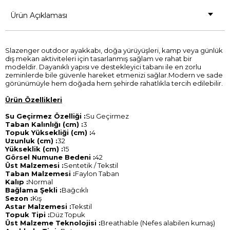
Ürün Açıklaması
Slazenger outdoor ayakkabı, doğa yürüyüşleri, kamp veya günlük
dış mekan aktiviteleri için tasarlanmış sağlam ve rahat bir
modeldir. Dayanıklı yapısı ve destekleyici tabanı ile en zorlu
zeminlerde bile güvenle hareket etmenizi sağlar.Modern ve sade
görünümüyle hem doğada hem şehirde rahatlıkla tercih edilebilir.
Ürün Özellikleri
Su Geçirmez Özelliği :
Su Geçirmez
Taban Kalınlığı (cm) :
3
Topuk Yüksekliği (cm) :
4
Uzunluk (cm) :
32
Yükseklik (cm) :
15
Görsel Numune Bedeni :
42
Üst Malzemesi :
Sentetik / Tekstil
Taban Malzemesi :
Faylon Taban
Kalıp :
Normal
Bağlama Şekli :
Bağcıklı
Sezon :
Kış
Astar Malzemesi :
Tekstil
Topuk Tipi :
Düz Topuk
Üst Malzeme Teknolojisi :
Breathable (Nefes alabilen kumaş)