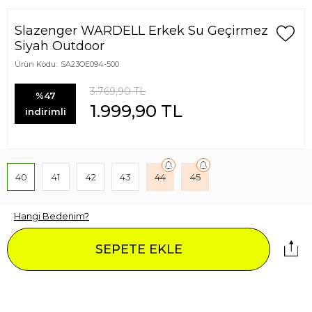
Slazenger WARDELL Erkek Su Geçirmez
Siyah Outdoor
Ürün Kodu:
SA23OE094-500
3.769,90
TL
%47
1.999,90
TL
indirimli
40
41
42
43
44
45
Hangi Bedenim?
SEPETE EKLE