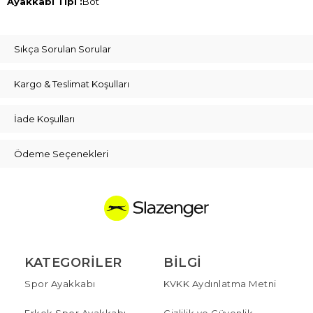
Ayakkabı Tipi :
Bot
Sıkça Sorulan Sorular
Kargo & Teslimat Koşulları
İade Koşulları
Ödeme Seçenekleri
KATEGORILER
BILGI
Spor Ayakkabı
KVKK Aydınlatma Metni
Erkek Spor Ayakkabı
Gizlilik ve Güvenlik