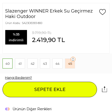
Slazenger WINNER Erkek Su Geçirmez
Haki Outdoor
Ürün Kodu:
SA23OE093-800
3.719,90
TL
%35
2.419,90
TL
indirimli
40
41
42
43
44
45
Hangi Bedenim?
SEPETE EKLE
Ürünün Diğer Renkleri