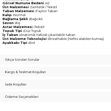
Görsel Numune Bedeni :
42
Üst Malzemesi :
Sentetik / Tekstil
Taban Malzemesi :
Faylon Taban
Kalıp :
Normal
Bağlama Şekli :
Bağcıklı
Sezon :
Kış
Astar Malzemesi :
Tekstil
Topuk Tipi :
Düz Topuk
İç Taban :
Anatomik hafızalı çıkarılabilir taban
Üst Malzeme Teknolojisi :
Breathable (Nefes alabilen kumaş)
Ayakkabı Tipi :
Bot
Sıkça Sorulan Sorular
Kargo & Teslimat Koşulları
İade Koşulları
Ödeme Seçenekleri