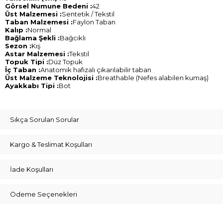
Görsel Numune Bedeni :
42
Üst Malzemesi :
Sentetik / Tekstil
Taban Malzemesi :
Faylon Taban
Kalıp :
Normal
Bağlama Şekli :
Bağcıklı
Sezon :
Kış
Astar Malzemesi :
Tekstil
Topuk Tipi :
Düz Topuk
İç Taban :
Anatomik hafızalı çıkarılabilir taban
Üst Malzeme Teknolojisi :
Breathable (Nefes alabilen kumaş)
Ayakkabı Tipi :
Bot
Sıkça Sorulan Sorular
Kargo & Teslimat Koşulları
İade Koşulları
Ödeme Seçenekleri