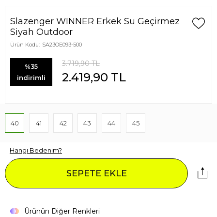
Slazenger WINNER Erkek Su Geçirmez
Siyah Outdoor
Ürün Kodu:
SA23OE093-500
3.719,90
TL
%35
2.419,90
TL
indirimli
40
41
42
43
44
45
Hangi Bedenim?
SEPETE EKLE
Ürünün Diğer Renkleri