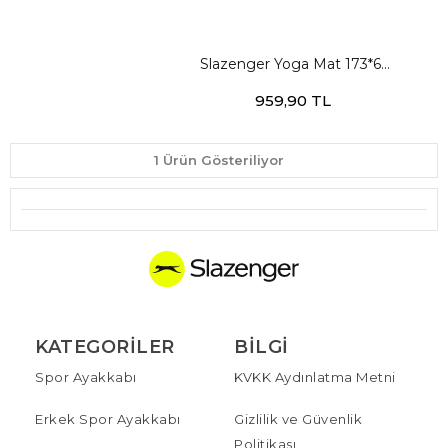
Slazenger Yoga Mat 173*61
cm - 4 mm Unisex Mor
959,90 TL
Yoga Minder Ve Matları
1 Ürün Gösteriliyor
KATEGORILER
BILGI
Spor Ayakkabı
KVKK Aydınlatma Metni
Erkek Spor Ayakkabı
Gizlilik ve Güvenlik
Politikası