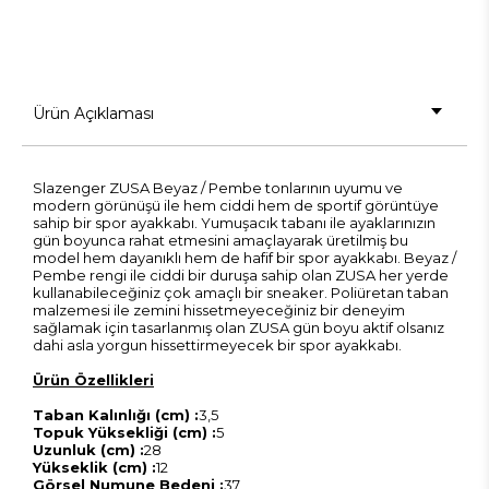
Ürün Açıklaması
Slazenger ZUSA Beyaz / Pembe tonlarının uyumu ve
modern görünüşü ile hem ciddi hem de sportif görüntüye
sahip bir spor ayakkabı. Yumuşacık tabanı ile ayaklarınızın
gün boyunca rahat etmesini amaçlayarak üretilmiş bu
model hem dayanıklı hem de hafif bir spor ayakkabı. Beyaz /
Pembe rengi ile ciddi bir duruşa sahip olan ZUSA her yerde
kullanabileceğiniz çok amaçlı bir sneaker. Poliüretan taban
malzemesi ile zemini hissetmeyeceğiniz bir deneyim
sağlamak için tasarlanmış olan ZUSA gün boyu aktif olsanız
dahi asla yorgun hissettirmeyecek bir spor ayakkabı.
Ürün Özellikleri
Taban Kalınlığı (cm) :
3,5
Topuk Yüksekliği (cm) :
5
Uzunluk (cm) :
28
Yükseklik (cm) :
12
Görsel Numune Bedeni :
37