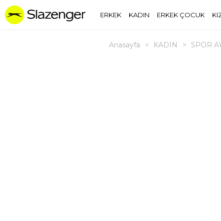
ERKEK
KADIN
ERKEK ÇOCUK
KI
Anasayfa
>
KADIN
>
SPOR A