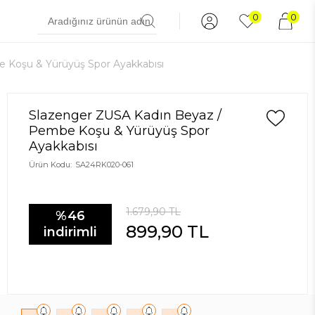
0
0
 Koşu & Yürüyüş Spor Ayakkabısı
Slazenger ZUSA Kadın Beyaz /
Pembe Koşu & Yürüyüş Spor
Ayakkabısı
Ürün Kodu:
SA24RK020-061
1.679,90
TL
%46
899,90
TL
indirimli