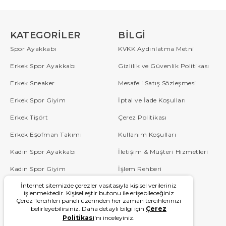
KATEGORILER
BILGI
Spor Ayakkabı
KVKK Aydınlatma Metni
Erkek Spor Ayakkabı
Gizlilik ve Güvenlik Politikası
Erkek Sneaker
Mesafeli Satış Sözleşmesi
Erkek Spor Giyim
İptal ve İade Koşulları
Erkek Tişört
Çerez Politikası
Erkek Eşofman Takımı
Kullanım Koşulları
Kadın Spor Ayakkabı
İletişim & Müşteri Hizmetleri
Kadın Spor Giyim
İşlem Rehberi
İnternet sitemizde çerezler vasıtasıyla kişisel verileriniz
Çocuk
Sipariş Takip
işlenmektedir. Kişiselleştir butonu ile erişebileceğiniz
Çerez Tercihleri paneli üzerinden her zaman tercihlerinizi
Blog
Sıkça Sorulan Sorular
belirleyebilirsiniz. Daha detaylı bilgi için
Çerez
Politikası
'nı inceleyiniz.
W Serisi
Kampanyalar