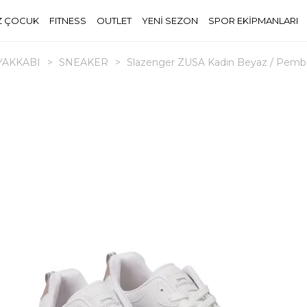
Z ÇOCUK
FITNESS
OUTLET
YENİ SEZON
SPOR EKİPMANLARI
YAKKABI
>
SNEAKER
>
Slazenger ZUSA Kadın Beyaz / Pembe