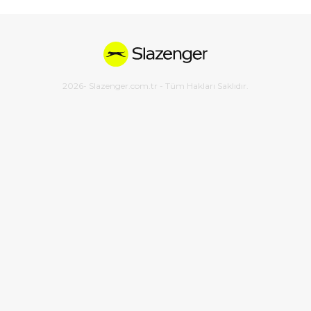
2026
- Slazenger.com.tr - Tüm Hakları Saklıdır.