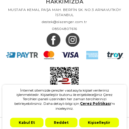
HAKKIMIZDA
MUSTAFA KEMAL PAŞA MAH. BERFİN SK. NO:3 ARNAVUTKÖY
İSTANBUL
destek@slazenger.com.tr
08504807616
İnternet sitemizde çerezler vasıtasıyla kişisel verileriniz
işlenmektedir. Kişiselleştir butonu ile erişebileceğiniz Çerez
Tercihleri paneli üzerinden her zaman tercihlerinizi
belirleyebilirsiniz. Daha detaylı bilgi için
Çerez Politikası
'nı
inceleyiniz.
2026
- Slazenger.com.tr - Tüm Hakları Saklıdır.
Kabul Et
Reddet
Kişiselleştir
Design & Marketing: Adgrey
T-Soft #OD
2021 Copyright