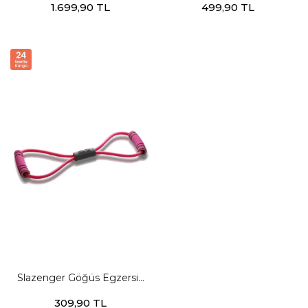
1.699,90 TL
499,90 TL
Egzersiz Aletleri
Aletleri
Slazenger Göğüs Egzersiz
Tübülü Unisex Fuşya
309,90 TL
Egzersiz Aletleri