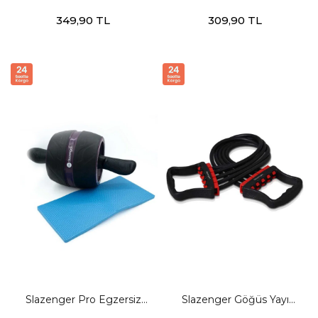
Stres Topu Unisex Yeşil
Tübülü Unisex Mavi
349,90 TL
309,90 TL
Egzersiz Aletleri
Egzersiz Aletleri
Slazenger Pro Egzersiz
Slazenger Göğüs Yayı
Tekerleği Unisex STD
Unisex STD Egzersiz