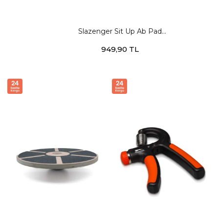
Slazenger Sit Up Ab Pad
Unisex STD Egzersiz
949,90 TL
Aletleri