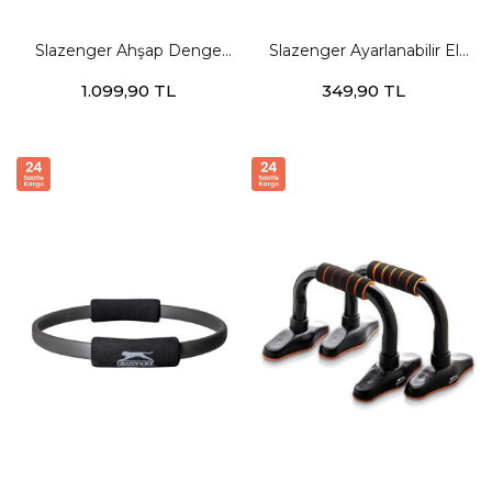
Slazenger Ahşap Denge
Slazenger Ayarlanabilir El
Diski Unisex STD Egzersiz
Yayı (5-60 kg Direnç) Unisex
1.099,90 TL
349,90 TL
Aletleri
STD Egzersiz Aletleri