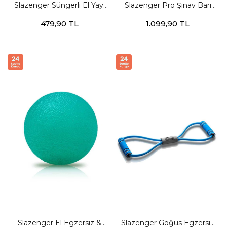
Slazenger Süngerli El Yayı
Slazenger Pro Şınav Barı
Unisex Siyah / Turuncu
Unisex Siyah / Sarı Egzersiz
479,90 TL
1.099,90 TL
Egzersiz Aletleri
Aletleri
Slazenger El Egzersiz &
Slazenger Göğüs Egzersiz