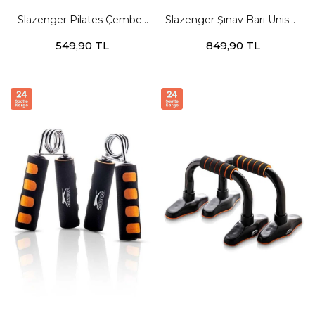
Slazenger Pilates Çemberi
Slazenger Şınav Barı Unisex
Sünger Tutacaklı Unisex
STD Egzersiz Aletleri
549,90 TL
849,90 TL
STD Egzersiz Aletleri