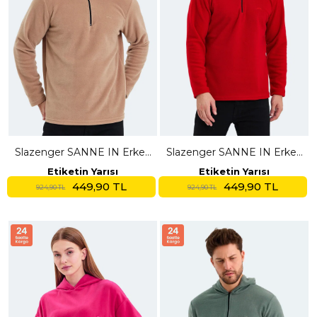
Slazenger SANNE IN Erkek
Slazenger SANNE IN Erkek
Dik Yaka Fermuarlı Toprak
Dik Yaka Fermuarlı Kırmızı
Etiketin Yarısı
Etiketin Yarısı
Polar
Polar
449,90 TL
449,90 TL
924,90 TL
924,90 TL