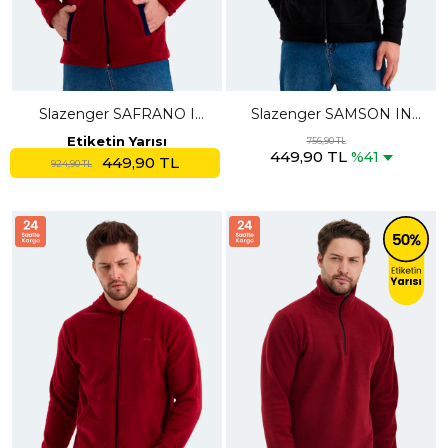
Slazenger SAFRANO I
Slazenger SAMSON IN
Erkek Fermuarlı Dik Yaka
Erkek Fermuarlı Kapüşonlu
Etiketin Yarısı
756,90 TL
449,90 TL
Cepli Bordo Polar
Cepli Siyah Polar
%41
449,90 TL
924,90 TL