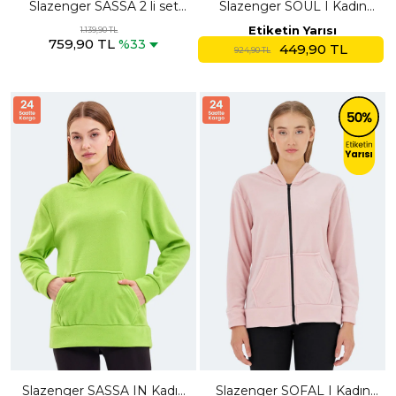
Slazenger SASSA 2 li set
Slazenger SOUL I Kadın
Kadın Kapüşonlu Cepli Sarı -
Lacivert Polar
Etiketin Yarısı
1.139,90 TL
759,90 TL
Yeşil Sweatshırt
%33
449,90 TL
924,90 TL
Slazenger SASSA IN Kadın
Slazenger SOFAL I Kadın