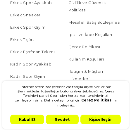
Erkek Spor Ayakkabı
Gizlilik ve Güvenlik
Politikası
Erkek Sneaker
Mesafeli Satış Sözleşmesi
Erkek Spor Giyim
İptal ve İade Koşulları
Erkek Tişört
Çerez Politikası
Erkek Eşofman Takımı
Kullanım Koşulları
Kadın Spor Ayakkabı
İletişim & Müşteri
Kadın Spor Giyim
Hizmetleri
İnternet sitemizde çerezler vasıtasıyla kişisel verileriniz
Çocuk
İşlem Rehberi
işlenmektedir. Kişiselleştir butonu ile erişebileceğiniz Çerez
Tercihleri paneli üzerinden her zaman tercihlerinizi
belirleyebilirsiniz. Daha detaylı bilgi için
Çerez Politikası
'nı
Blog
Sipariş Takip
inceleyiniz.
W Serisi
Sıkça Sorulan Sorular
Kabul Et
Reddet
Kişiselleştir
Anasayfa
Kategoriler
Ara
Kampanya
Hesabım
Sepetim
Kampanyalar