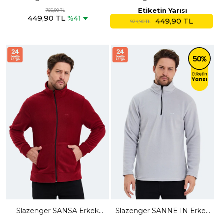
Kapüşonlu Cepli Nane Polar
Fermuarlı Kapüşonlu Cepli
Etiketin Yarısı
756,90 TL
449,90 TL
Pembe Polar
%41
449,90 TL
924,90 TL
Slazenger SANSA Erkek
Slazenger SANNE IN Erkek