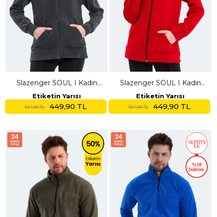
Slazenger SOUL I Kadın
Slazenger SOUL I Kadın
Koyu Gri Polar
Kırmızı Polar
Etiketin Yarısı
Etiketin Yarısı
449,90 TL
449,90 TL
924,90 TL
924,90 TL