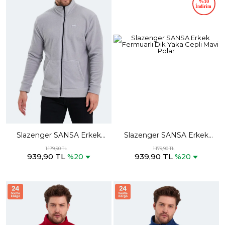
Slazenger SANSA Erkek
Slazenger SANSA Erkek
Fermuarlı Dik Yaka Cepli Gri
Fermuarlı Dik Yaka Cepli
1.179,90 TL
1.179,90 TL
939,90 TL
939,90 TL
Polar
Mavi Polar
%20
%20