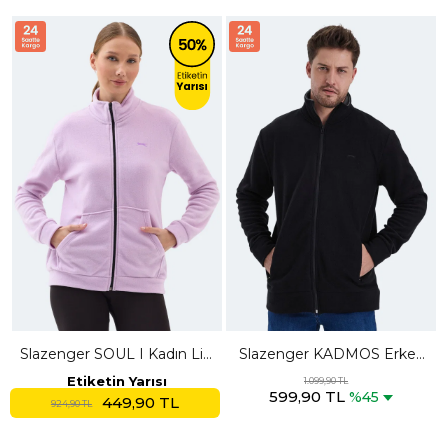
Slazenger SOUL I Kadın Lila
Slazenger KADMOS Erkek
Polar
Fermuarlı Dik Yaka Cepli
Etiketin Yarısı
1.099,90 TL
599,90 TL
Siyah Polar
%45
449,90 TL
924,90 TL