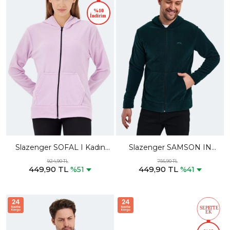
Slazenger SOFAL I Kadın
Slazenger SAMSON IN
Fermuarlı Kapüşonlu Cepli
Erkek Fermuarlı Kapüşonlu
924,90 TL
756,90 TL
449,90 TL
449,90 TL
Lila Polar
Cepli Koyu Yeşil Polar
%51
%41