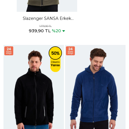
Slazenger SANSA Erkek
Fermuarlı Dik Yaka Cepli
1.179,90 TL
939,90 TL
Haki Polar
%20