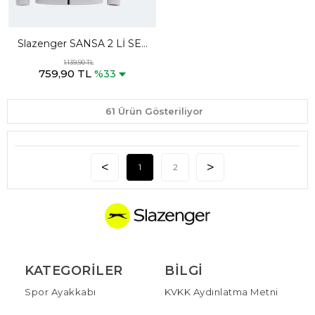
Slazenger SANSA 2 Lİ SET
Erkek Fermuarlı Dik Yaka
1.139,90 TL
759,90 TL
Cepli Gri - Koyu Gri Polar
%33
61 Ürün Gösteriliyor
1
2
KATEGORILER
BILGI
Spor Ayakkabı
KVKK Aydınlatma Metni