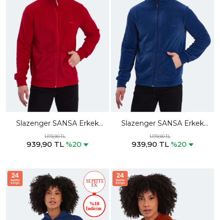
Slazenger SANSA Erkek
Slazenger SANSA Erkek
Fermuarlı Dik Yaka Cepli
Fermuarlı Dik Yaka Cepli
1.179,90 TL
1.179,90 TL
939,90 TL
939,90 TL
Kırmızı Polar
Indigo Polar
%20
%20