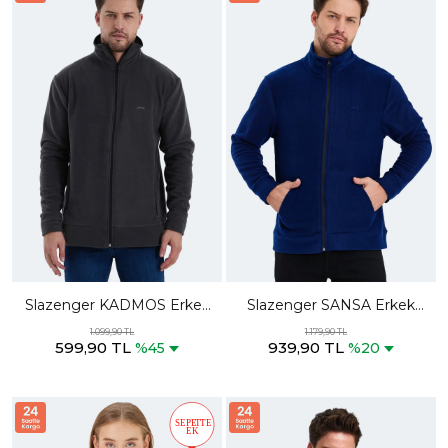
Slazenger KADMOS Erkek
Slazenger SANSA Erkek
Fermuarlı Dik Yaka Cepli
Fermuarlı Dik Yaka Cepli
1.099,90 TL
1.179,90 TL
599,90 TL
939,90 TL
Koyu Gri Polar
Lacivert Polar
%45
%20