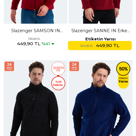
Slazenger SAMSON IN
Slazenger SANNE IN Erkek
Erkek Fermuarlı Kapüşonlu
Dik Yaka Fermuarlı Bordo
Etiketin Yarısı
756,90 TL
449,90 TL
Cepli Bordo Polar
Polar
%41
449,90 TL
924,90 TL