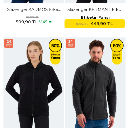
Slazenger KADMOS Erkek
Slazenger KERMAN I Erkek
Fermuarlı Dik Yaka Cepli
Dik Yaka Fermuarlı Siyah
Etiketin Yarısı
1.099,90 TL
599,90 TL
Haki Polar
Polar
%45
449,90 TL
829,90 TL