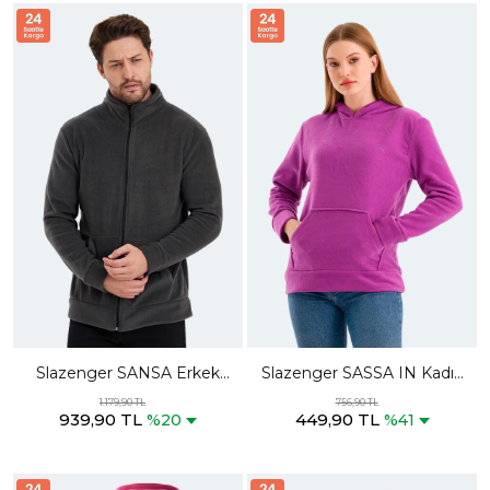
Slazenger SANSA Erkek
Slazenger SASSA IN Kadın
Fermuarlı Dik Yaka Cepli
Kapüşonlu Cepli Mor Polar
1.179,90 TL
756,90 TL
939,90 TL
449,90 TL
Koyu Gri Polar
%20
%41