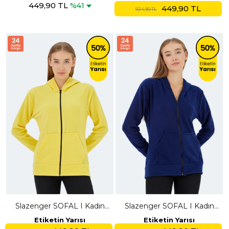
449,90 TL
Toprak Polar
%41
449,90 TL
924,90 TL
Slazenger SOFAL I Kadın
Slazenger SOFAL I Kadın
Fermuarlı Kapüşonlu Cepli
Fermuarlı Kapüşonlu Cepli
Etiketin Yarısı
Etiketin Yarısı
Sarı Polar
Lacivert Polar