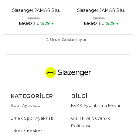
Slazenger JAMAR 3 lü
Slazenger JAMAR 3 lü
Kadın Babet Siyah Çorap
Kadın Babet Beyaz Çorap
239,90 TL
239,90 TL
169,90 TL
169,90 TL
%29
%29
2 Ürün Gösteriliyor
KATEGORILER
BILGI
Spor Ayakkabı
KVKK Aydınlatma Metni
Erkek Spor Ayakkabı
Gizlilik ve Güvenlik
Politikası
Erkek Sneaker