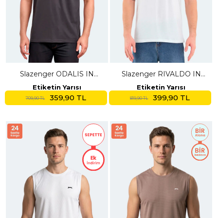
Slazenger ODALIS IN
Slazenger RIVALDO IN
Büyük Beden Erkek
Erkek V Yaka Beyaz Tişört
Etiketin Yarısı
Etiketin Yarısı
Antrasit Tişört
359,90 TL
399,90 TL
709,90 TL
819,90 TL