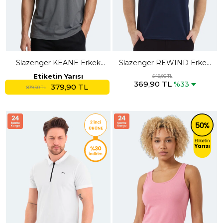
Slazenger KEANE Erkek
Slazenger REWIND Erkek
Oversıze Gri Tişört
Lacivert Tişört
Etiketin Yarısı
549,90 TL
369,90 TL
%33
379,90 TL
839,90 TL