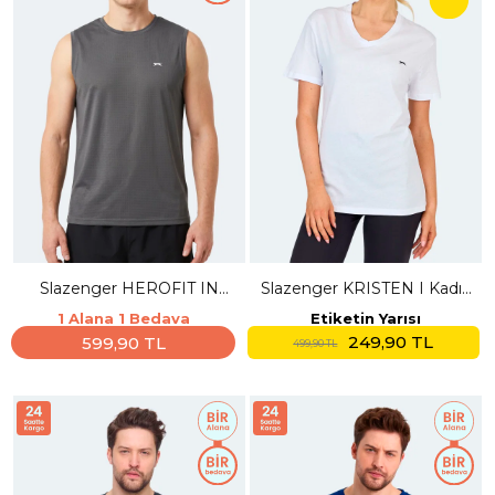
Slazenger HEROFIT IN
Slazenger KRISTEN I Kadın
Erkek Kolsuz Koyu Gri Atlet
V Yaka Beyaz Tişört
1 Alana 1 Bedava
Etiketin Yarısı
249,90 TL
599,90 TL
499,90 TL