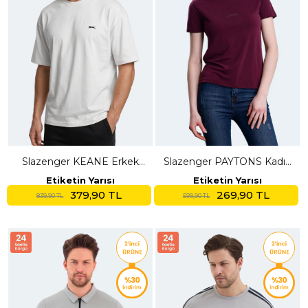
Slazenger KEANE Erkek
Slazenger PAYTONS Kadın
Oversıze Beyaz Tişört
Mürdüm Tişört
Etiketin Yarısı
Etiketin Yarısı
379,90 TL
269,90 TL
839,90 TL
599,90 TL