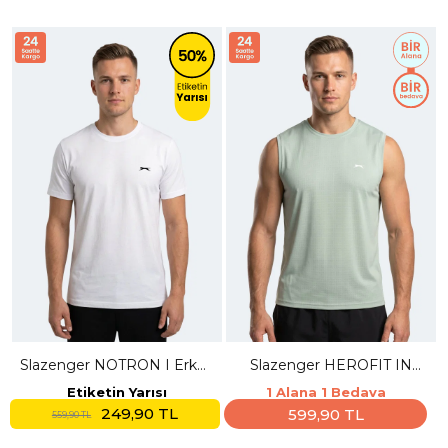
Slazenger NOTRON I Erkek
Slazenger HEROFIT IN
Beyaz Tişört
Erkek Kolsuz Su Yeşili Atlet
Etiketin Yarısı
1 Alana 1 Bedava
249,90 TL
599,90 TL
559,90 TL