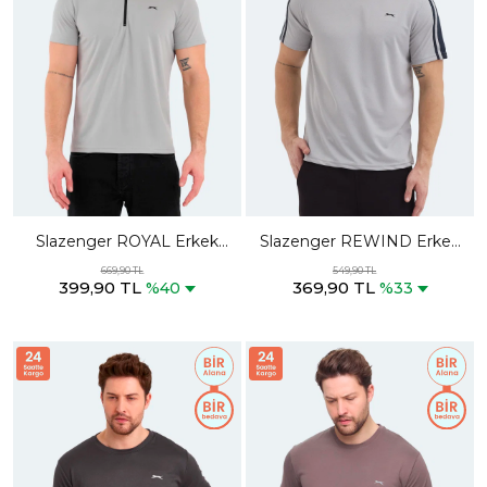
Slazenger ROYAL Erkek
Slazenger REWIND Erkek
Polo Yaka Gri Tişört
Gri Tişört
669,90 TL
549,90 TL
399,90 TL
369,90 TL
%40
%33