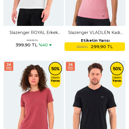
Slazenger ROYAL Erkek
Slazenger VLADLEN Kadın
Polo Yaka Beyaz Tişört
Slim Fıt Kolsuz Gül Atlet
Etiketin Yarısı
669,90 TL
399,90 TL
%40
299,90 TL
559,90 TL