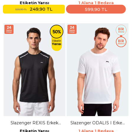
Nefti Yeşil Tişört
Erkek Kolsuz Beyaz Atlet
Etiketin Yarısı
1 Alana 1 Bedava
249,90 TL
599,90 TL
559,90 TL
Slazenger REXIS Erkek
Slazenger ODALIS I Erkek
Kolsuz Siyah Tişört
Beyaz Tişört
Etiketin Yarısı
1 Alana 1 Bedava