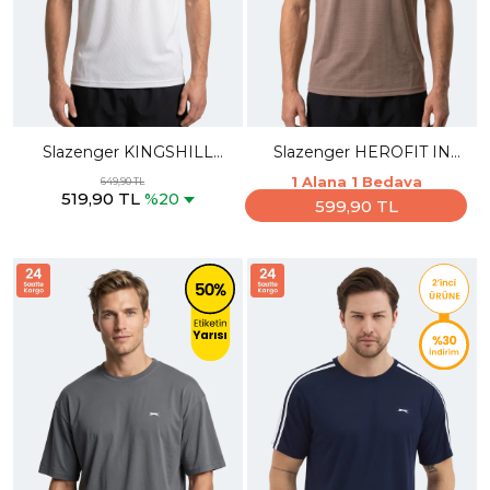
Slazenger KINGSHILL
Slazenger HEROFIT IN
Erkek Beyaz Tişört
Erkek Kolsuz Vizon Atlet
1 Alana 1 Bedava
649,90 TL
519,90 TL
%20
599,90 TL