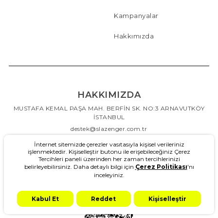
Kampanyalar
Hakkımızda
HAKKIMIZDA
MUSTAFA KEMAL PAŞA MAH. BERFİN SK. NO:3 ARNAVUTKÖY
İSTANBUL
destek@slazenger.com.tr
08504807616
İnternet sitemizde çerezler vasıtasıyla kişisel verileriniz
işlenmektedir. Kişiselleştir butonu ile erişebileceğiniz Çerez
Tercihleri paneli üzerinden her zaman tercihlerinizi
belirleyebilirsiniz. Daha detaylı bilgi için
Çerez Politikası
'nı
inceleyiniz.
Kabul Et
Reddet
Kişiselleştir