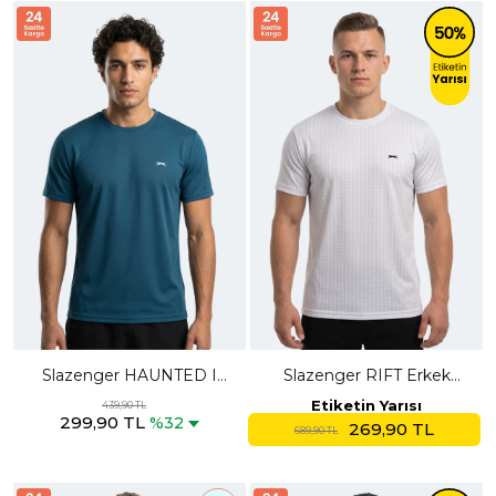
Slazenger HAUNTED I
Slazenger RIFT Erkek
Erkek Petrol Tişört
Beyaz Tişört
Etiketin Yarısı
439,90 TL
299,90 TL
%32
269,90 TL
689,90 TL