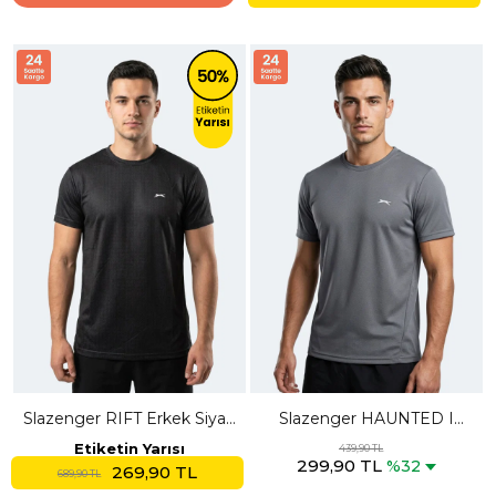
Slazenger RIFT Erkek Siyah
Slazenger HAUNTED I
Tişört
Erkek Koyu Gri Tişört
Etiketin Yarısı
439,90 TL
299,90 TL
%32
269,90 TL
689,90 TL