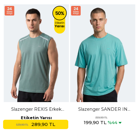
Slazenger REXIS Erkek
Slazenger SANDER IN
Kolsuz Su Yeşili Tişört
Erkek Koyu Yeşil Tişört
Etiketin Yarısı
359,90 TL
199,90 TL
%44
289,90 TL
539,90 TL