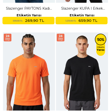
Slazenger PAYTONS Kadın
Slazenger KUPA I Erkek
Ekru Tişört
Kırmızı Tişört
Etiketin Yarısı
Etiketin Yarısı
269,90 TL
659,90 TL
599,90 TL
1.219,90 TL