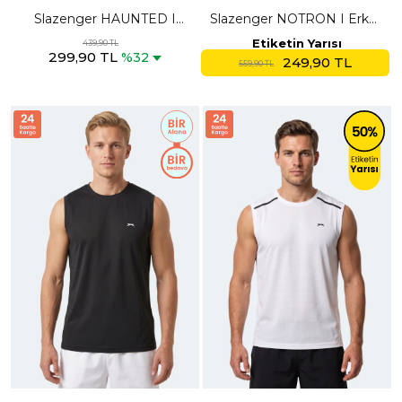
Slazenger HAUNTED I
Slazenger NOTRON I Erkek
Erkek Neon Turuncu Tişört
Siyah Tişört
Etiketin Yarısı
439,90 TL
299,90 TL
%32
249,90 TL
559,90 TL