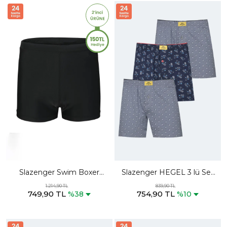
Slazenger Swim Boxer
Slazenger HEGEL 3 lü Set
Snr00 Erkek Siyah Boxer
Erkek Karışık Boxer
1.214,90 TL
839,90 TL
749,90 TL
754,90 TL
%38
%10