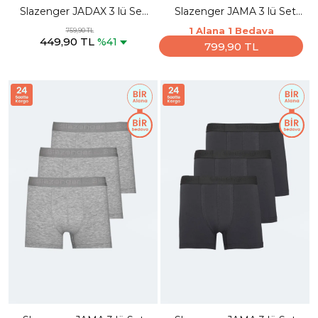
Slazenger JADAX 3 lü Set
Slazenger JAMA 3 lü Set
Erkek Siyah Boxer
Erkek Siyah Boxer
1 Alana 1 Bedava
759,90 TL
449,90 TL
%41
799,90 TL