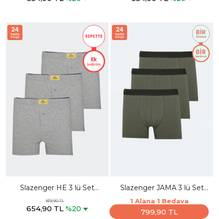
Slazenger HE 3 lü Set
Slazenger JAMA 3 lü Set
Erkek Gri Boxer
Erkek Haki Boxer
1 Alana 1 Bedava
819,90 TL
654,90 TL
%20
799,90 TL