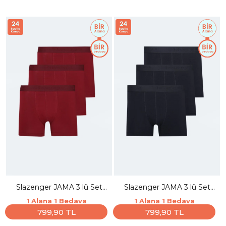
Slazenger JAMA 3 lü Set
Slazenger JAMA 3 lü Set
Erkek Bordo Boxer
Erkek Lacivert Boxer
1 Alana 1 Bedava
1 Alana 1 Bedava
799,90 TL
799,90 TL