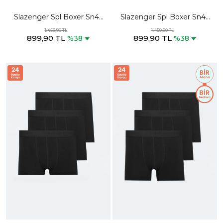
Slazenger Spl Boxer Sn43
Slazenger Spl Boxer Sn43
Erkek Koyu Mavi / Turkuaz
Erkek Siyah / Yeşil Boxer
1.459,90 TL
1.459,90 TL
899,90 TL
899,90 TL
Boxer
%38
%38