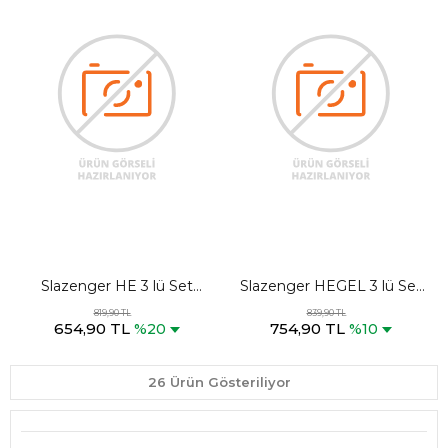
Slazenger HE 3 lü Set
Slazenger HEGEL 3 lü Set
Erkek Antrasit Boxer
Erkek Karışık Boxer
819,90 TL
839,90 TL
654,90 TL
754,90 TL
%20
%10
26 Ürün Gösteriliyor