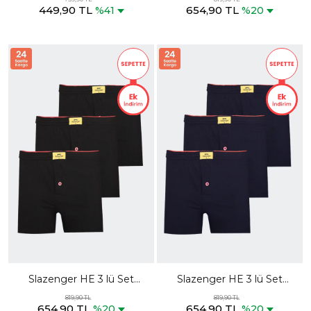
449,90 TL
654,90 TL
%41
%20
Slazenger HE 3 lü Set
Slazenger HE 3 lü Set
Erkek Siyah Boxer
Erkek Lacivert Boxer
819,90 TL
819,90 TL
654,90 TL
654,90 TL
%20
%20