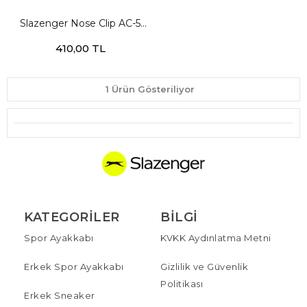
Slazenger Nose Clip AC-5
Unisex Şeffaf Burun Tıkacı
410,00 TL
1 Ürün Gösteriliyor
KATEGORILER
BILGI
Spor Ayakkabı
KVKK Aydınlatma Metni
Erkek Spor Ayakkabı
Gizlilik ve Güvenlik
Politikası
Erkek Sneaker