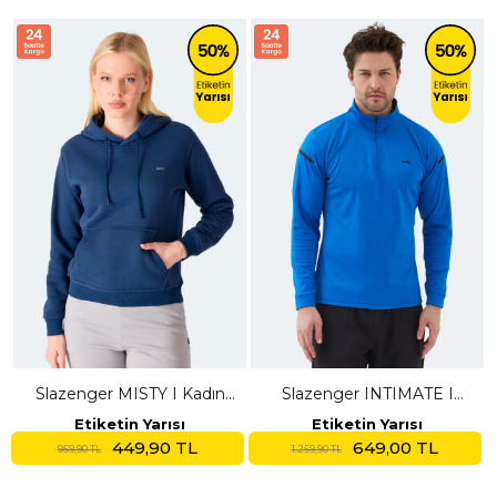
Slazenger MISTY I Kadın
Slazenger INTIMATE I
Kapüşonlu Lacivert
Erkek Dik Yaka Fermuarlı
Etiketin Yarısı
Etiketin Yarısı
Sweatshırt
Saks Mavi Sweatshırt
449,90 TL
649,00 TL
959,90 TL
1.259,90 TL