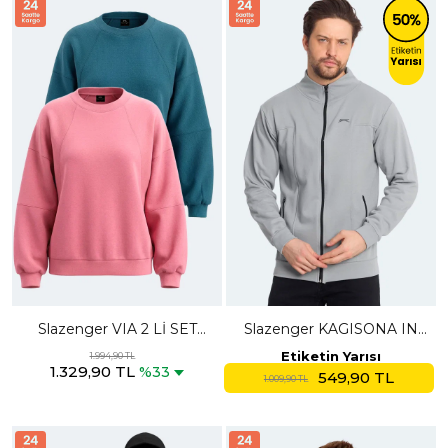
Slazenger VIA 2 Lİ SET
Slazenger KAGISONA IN
Kadın Oversıze Petrol - Gül
Erkek Fermuarlı Dik Yaka
Etiketin Yarısı
1.994,90 TL
1.329,90 TL
Sweatshırt
Cepli Gri Sweatshırt
%33
549,90 TL
1.009,90 TL