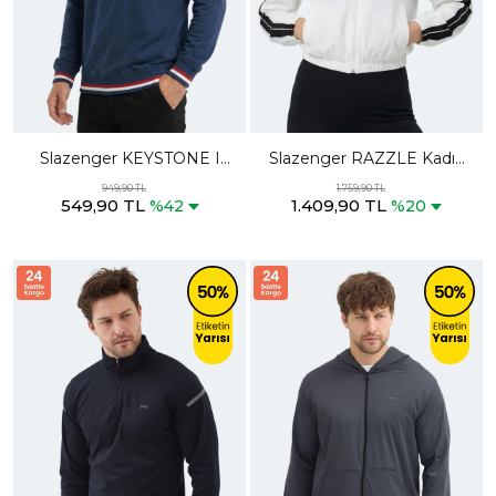
Slazenger KEYSTONE I
Slazenger RAZZLE Kadın
Erkek Lacivert Sweatshırt
Fermuarlı Kapüşonlu Cepli
949,90 TL
1.759,90 TL
549,90 TL
1.409,90 TL
Ekru Sweatshırt
%42
%20