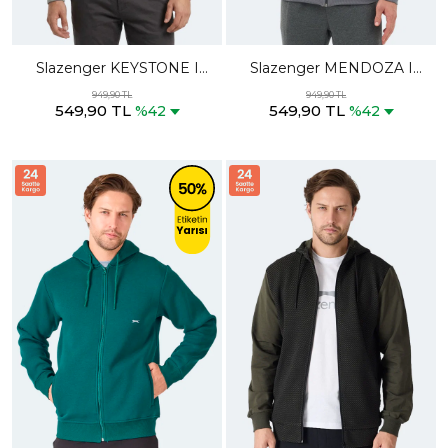
Slazenger KEYSTONE I
Slazenger MENDOZA I
Erkek Gri Sweatshırt
Erkek Fermuarlı Dik Yaka
949,90 TL
949,90 TL
549,90 TL
549,90 TL
Cepli Gri Sweatshırt
%42
%42