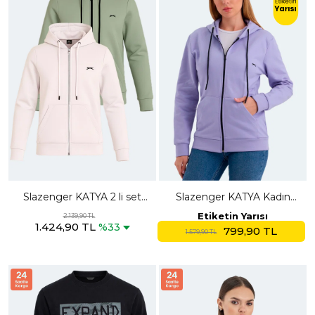
Slazenger KATYA 2 li set
Slazenger KATYA Kadın
Kadın Fermuarlı Kapüşonlu
Fermuarlı Kapüşonlu Cepli
Etiketin Yarısı
2.139,90 TL
1.424,90 TL
Cepli Ekru - Yeşil Sweatshırt
Lila Sweatshırt
%33
799,90 TL
1.579,90 TL