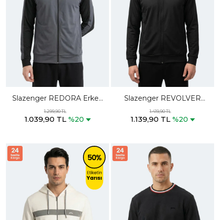
Slazenger REDORA Erkek
Slazenger REVOLVER
Dik Yaka Fermuarlı Koyu Gri
Erkek Fermuarlı Dik Yaka
1.299,90 TL
1.419,90 TL
1.039,90 TL
1.139,90 TL
Sweatshırt
Cepli Siyah Sweatshırt
%20
%20