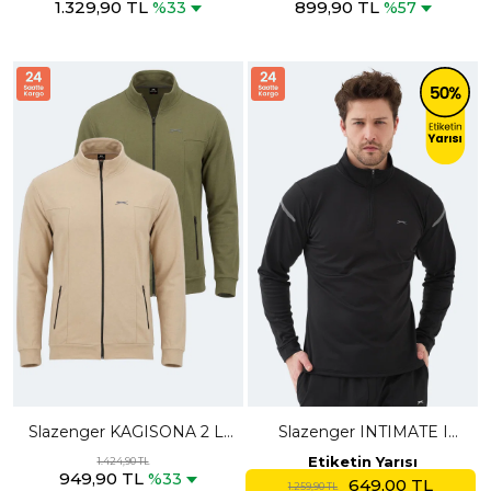
1.329,90 TL
899,90 TL
Mor Sweatshırt
%33
%57
Slazenger KAGISONA 2 Lİ
Slazenger INTIMATE I
SET Erkek Fermuarlı Dik
Erkek Dik Yaka Fermuarlı
Etiketin Yarısı
1.424,90 TL
949,90 TL
Yaka Cepli Bej - Haki
Siyah Sweatshırt
%33
649,00 TL
1.259,90 TL