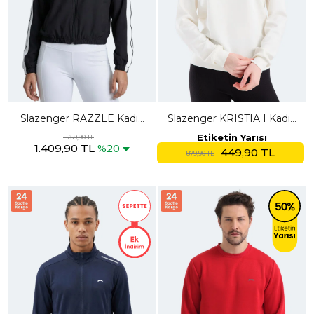
Slazenger RAZZLE Kadın
Slazenger KRISTIA I Kadın
Fermuarlı Kapüşonlu Cepli
Ekru Sweatshırt
Etiketin Yarısı
1.759,90 TL
1.409,90 TL
Siyah Sweatshırt
%20
449,90 TL
879,90 TL