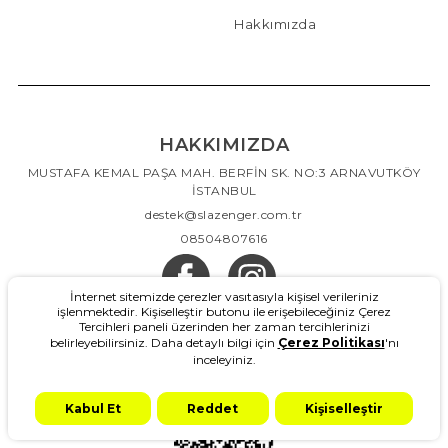
Hakkımızda
HAKKIMIZDA
MUSTAFA KEMAL PAŞA MAH. BERFİN SK. NO:3 ARNAVUTKÖY
İSTANBUL
destek@slazenger.com.tr
08504807616
İnternet sitemizde çerezler vasıtasıyla kişisel verileriniz
işlenmektedir. Kişiselleştir butonu ile erişebileceğiniz Çerez
Tercihleri paneli üzerinden her zaman tercihlerinizi
belirleyebilirsiniz. Daha detaylı bilgi için
Çerez Politikası
'nı
inceleyiniz.
Kabul Et
Reddet
Kişiselleştir