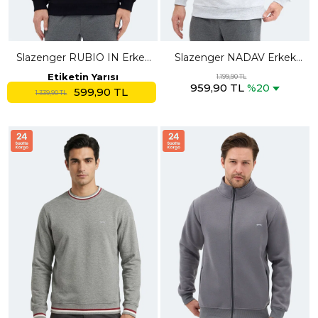
Slazenger RUBIO IN Erkek
Slazenger NADAV Erkek
Koyu Lacivert Sweatshırt
Taş Gri Sweatshırt
Etiketin Yarısı
1.199,90 TL
959,90 TL
%20
599,90 TL
1.339,90 TL