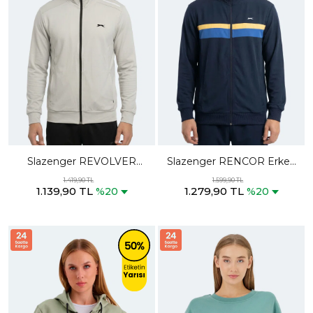
Slazenger REVOLVER
Slazenger RENCOR Erkek
Erkek Fermuarlı Dik Yaka
Dik Yaka Fermuarlı Lacivert
1.419,90 TL
1.599,90 TL
1.139,90 TL
1.279,90 TL
Cepli Gri Sweatshırt
Sweatshırt
%20
%20