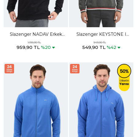
Slazenger NADAV Erkek
Slazenger KEYSTONE I
Siyah Sweatshırt
Erkek Antrasit Sweatshırt
1.199,90 TL
949,90 TL
959,90 TL
549,90 TL
%20
%42