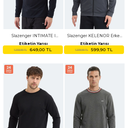
Slazenger INTIMATE I
Slazenger KELENOR Erkek
Erkek Dik Yaka Fermuarlı
Kapüşonlu Cepli Koyu Gri
Etiketin Yarısı
Etiketin Yarısı
Lacivert Sweatshırt
Sweatshırt
649,00 TL
599,90 TL
1.259,90 TL
1.209,90 TL