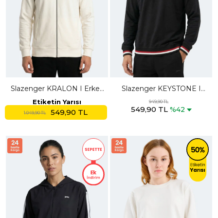
Slazenger KRALON I Erkek
Slazenger KEYSTONE I
Kapüşonlu Cepli Ekru
Erkek Siyah Sweatshırt
Etiketin Yarısı
949,90 TL
549,90 TL
Sweatshırt
%42
549,90 TL
1.049,90 TL