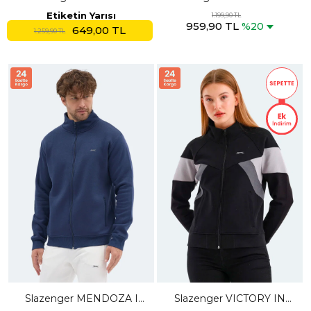
Erkek Dik Yaka Fermuarlı
Koyu Gri Sweatshırt
Etiketin Yarısı
1.199,90 TL
959,90 TL
Sarı Sweatshırt
%20
649,00 TL
1.259,90 TL
Slazenger MENDOZA I
Slazenger VICTORY IN