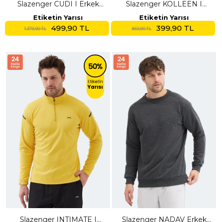
Slazenger CUDI I Erkek
Slazenger KOLLEEN I
Fermuarlı Kapüşonlu Cepli
Kadın Fermuarlı Kapüşonlu
Etiketin Yarısı
Etiketin Yarısı
Siyah Sweatshırt
Cepli Siyah Sweatshırt
499,90 TL
399,90 TL
1.379,90 TL
859,90 TL
Slazenger INTIMATE I
Slazenger NADAV Erkek