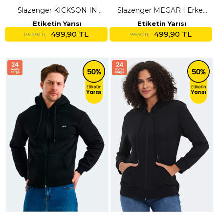
Slazenger KICKSON IN
Slazenger MEGAR I Erkek
Erkek Kapüşonlu Cepli Bej
Indigo Sweatshırt
Etiketin Yarısı
Etiketin Yarısı
Sweatshırt
499,90 TL
499,90 TL
1.029,90 TL
999,90 TL