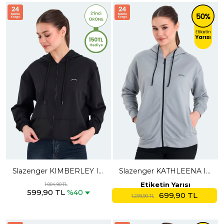
Slazenger KIMBERLEY IN
Slazenger KATHLEENA IN
Kadın Fermuarlı Kapüşonlu
Kadın Oversıze Gri
Etiketin Yarısı
1.004,90 TL
599,90 TL
Cepli Siyah Sweatshırt
Sweatshırt
%40
699,90 TL
1.299,90 TL