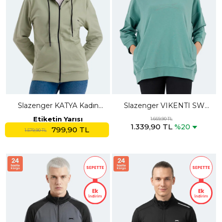
Slazenger KATYA Kadın
Slazenger VIKENTI SW
Fermuarlı Kapüşonlu Cepli
Kadın Cepli Oversıze Yeşil
Etiketin Yarısı
1.669,90 TL
1.339,90 TL
Yeşil Sweatshırt
Sweatshırt
%20
799,90 TL
1.579,90 TL