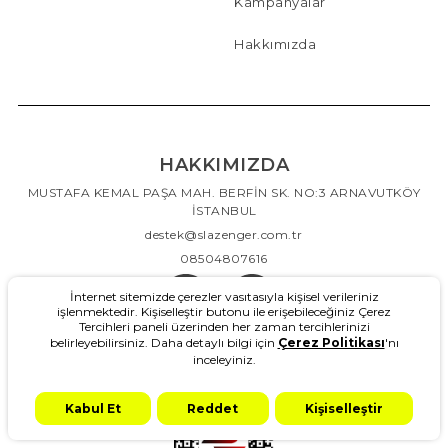
Kampanyalar
Hakkımızda
HAKKIMIZDA
MUSTAFA KEMAL PAŞA MAH. BERFİN SK. NO:3 ARNAVUTKÖY
İSTANBUL
destek@slazenger.com.tr
08504807616
İnternet sitemizde çerezler vasıtasıyla kişisel verileriniz
işlenmektedir. Kişiselleştir butonu ile erişebileceğiniz Çerez
Tercihleri paneli üzerinden her zaman tercihlerinizi
belirleyebilirsiniz. Daha detaylı bilgi için
Çerez Politikası
'nı
inceleyiniz.
Kabul Et
Reddet
Kişiselleştir