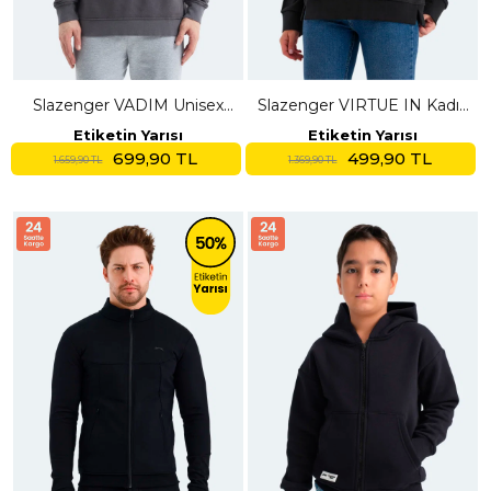
Slazenger VADIM Unisex
Slazenger VIRTUE IN Kadın
Oversıze Koyu Gri
Oversıze Siyah Sweatshırt
Etiketin Yarısı
Etiketin Yarısı
Sweatshırt
699,90 TL
499,90 TL
1.659,90 TL
1.369,90 TL