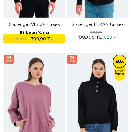
Slazenger VISUAL Erkek
Slazenger LEKAN Unisex
Fermuarlı Dik Yaka Cepli
Çocuk Fermuarlı Kapüşonlu
Etiketin Yarısı
1.139,90 TL
909,90 TL
Siyah Sweatshırt
Cepli Lacivert Sweatshırt
%20
799,90 TL
1.599,90 TL