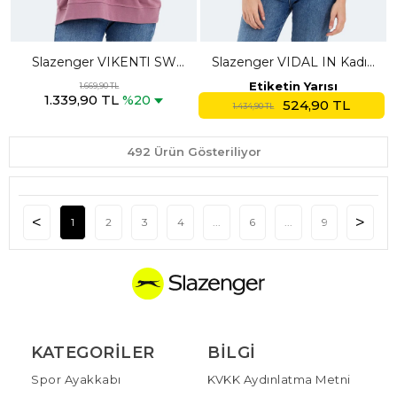
Slazenger VIKENTI SW
Slazenger VIDAL IN Kadın
Kadın Cepli Oversıze Gül
Dik Yaka Oversıze Siyah
Etiketin Yarısı
1.669,90 TL
1.339,90 TL
Sweatshırt
Sweatshırt
%20
524,90 TL
1.434,90 TL
492 Ürün Gösteriliyor
1
2
3
4
...
6
...
9
KATEGORILER
BILGI
Spor Ayakkabı
KVKK Aydınlatma Metni