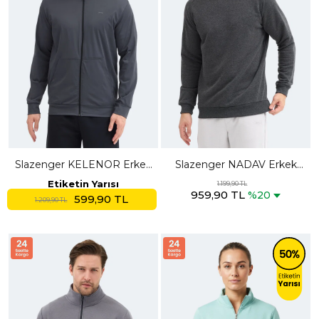
Slazenger KELENOR Erkek
Slazenger NADAV Erkek
Kapüşonlu Cepli Koyu Gri
Koyu Gri Sweatshırt
Etiketin Yarısı
1.199,90 TL
959,90 TL
Sweatshırt
%20
599,90 TL
1.209,90 TL