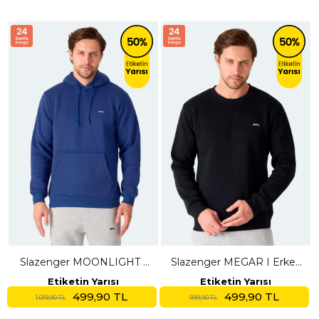
Slazenger MOONLIGHT I
Slazenger MEGAR I Erkek
Erkek Kapüşonlu Lacivert
Siyah Sweatshırt
Etiketin Yarısı
Etiketin Yarısı
Sweatshırt
499,90 TL
499,90 TL
1.019,90 TL
999,90 TL