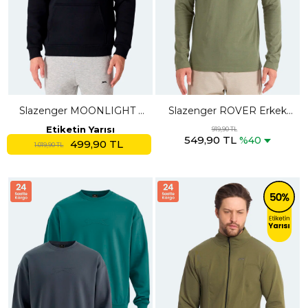
Slazenger MOONLIGHT I
Slazenger ROVER Erkek
Erkek Kapüşonlu Siyah
Haki Sweatshırt
Etiketin Yarısı
919,90 TL
549,90 TL
Sweatshırt
%40
499,90 TL
1.019,90 TL