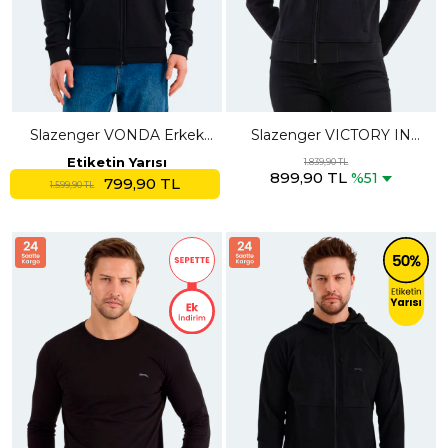
Slazenger VONDA Erkek
Slazenger VICTORY IN
Fermuarlı Kapüşonlu Cepli
Kadın Fermuarlı Dik Yaka
Etiketin Yarısı
1.839,90 TL
899,90 TL
Siyah Sweatshırt
Cepli Siyah Sweatshırt
%51
799,90 TL
1.599,90 TL