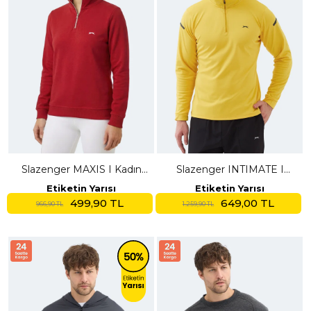
Slazenger MAXIS I Kadın
Slazenger INTIMATE I
Dik Yaka Fermuarlı Kırmızı
Erkek Dik Yaka Fermuarlı
Etiketin Yarısı
Etiketin Yarısı
Sweatshırt
Sarı Sweatshırt
499,90 TL
649,00 TL
966,90 TL
1.259,90 TL