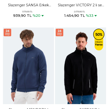
Slazenger SANSA Erkek
Slazenger VICTORY 2 li set
Fermuarlı Dik Yaka Cepli
Kadın Fermuarlı Dik Yaka
1.179,90 TL
2.179,90 TL
939,90 TL
1.454,90 TL
Haki Polar
Cepli Yeşil - Siyah
%20
%33
Sweatshırt