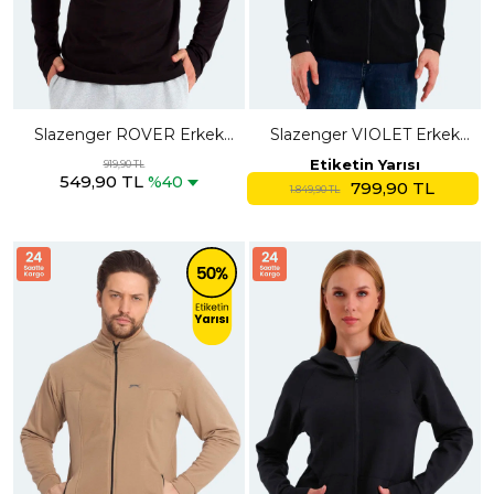
Slazenger ROVER Erkek
Slazenger VIOLET Erkek
Siyah Sweatshırt
Fermuarlı Kapüşonlu Cepli
Etiketin Yarısı
919,90 TL
549,90 TL
Siyah Sweatshırt
%40
799,90 TL
1.849,90 TL