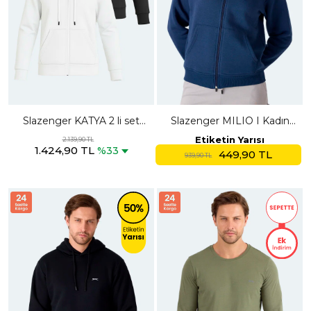
Slazenger KATYA 2 li set
Slazenger MILIO I Kadın
Kadın Fermuarlı Kapüşonlu
Fermuarlı Kapüşonlu Cepli
Etiketin Yarısı
2.139,90 TL
1.424,90 TL
Cepli Beyaz - Siyah
Lacivert Sweatshırt
%33
449,90 TL
939,90 TL
Sweatshırt