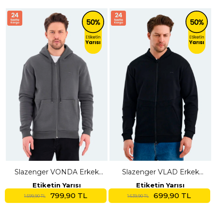
Slazenger VONDA Erkek
Slazenger VLAD Erkek
Fermuarlı Kapüşonlu Cepli
Cepli Fermuarlı Siyah
Etiketin Yarısı
Etiketin Yarısı
Koyu Gri Sweatshırt
Sweatshırt
799,90 TL
699,90 TL
1.599,90 TL
1.639,90 TL