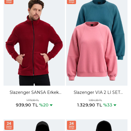
Slazenger SANSA Erkek
Slazenger VIA 2 Lİ SET
Fermuarlı Dik Yaka Cepli
Kadın Oversıze Petrol - Gül
1.179,90 TL
1.994,90 TL
939,90 TL
1.329,90 TL
Bordo Polar
Sweatshırt
%20
%33