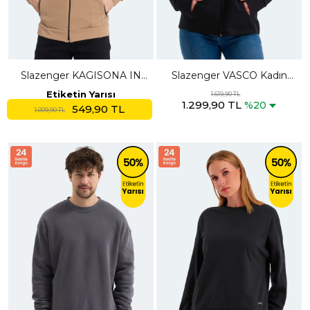
Slazenger KAGISONA IN
Slazenger VASCO Kadın
Erkek Fermuarlı Dik Yaka
Fermuarlı Kapüşonlu Cepli
Etiketin Yarısı
1.619,90 TL
1.299,90 TL
Cepli Kahve Sweatshırt
Siyah Sweatshırt
%20
549,90 TL
1.009,90 TL