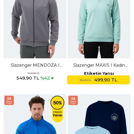
Slazenger MENDOZA I
Slazenger MAXIS I Kadın
Erkek Fermuarlı Dik Yaka
Dik Yaka Fermuarlı Turkuaz
Etiketin Yarısı
949,90 TL
549,90 TL
Cepli Gri Sweatshırt
Sweatshırt
%42
499,90 TL
966,90 TL