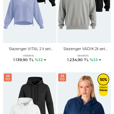
Slazenger VITAL 2 li set
Slazenger VADIK 2li set
Kadın Crop Lila - Siyah
Erkek Oversıze Siyah - Gri
1.709,90 TL
1.849,90 TL
1.139,90 TL
1.234,90 TL
Sweatshırt
Sweatshırt
%33
%33