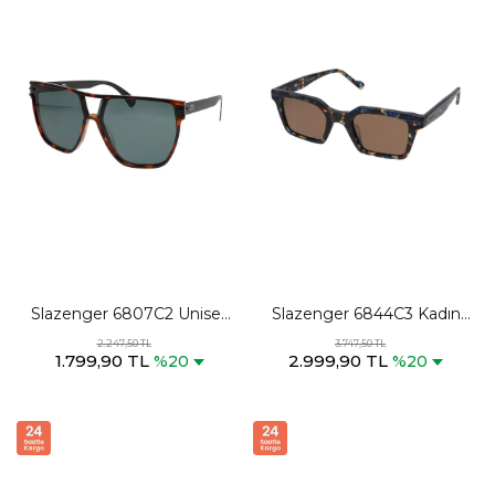
Slazenger 6807C2 Unisex
Slazenger 6844C3 Kadın
Siyah / Kahve Güneş
Siyah Güneş Gözlüğü
2.247,50 TL
3.747,50 TL
1.799,90 TL
2.999,90 TL
Gözlüğü
%20
%20