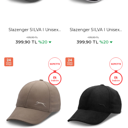
Slazenger SILVA I Unisex
Slazenger SILVA I Unisex
Antrasit Şapka
Siyah / Beyaz Şapka
499,90 TL
499,90 TL
399,90 TL
399,90 TL
%20
%20