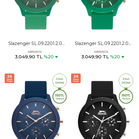
Slazenger SL.09.2201.2.06
Slazenger SL.09.2201.2.05
Unisex Yeşil Kol Saati
Unisex Yeşil Kol Saati
3.809,00 TL
3.809,00 TL
3.049,90 TL
3.049,90 TL
%20
%20