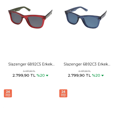
Slazenger 6892C5 Erkek
Slazenger 6892C3 Erkek
Siyah / Kırmızı Güneş
Lacivert Güneş Gözlüğü
3.497,50 TL
3.497,50 TL
2.799,90 TL
2.799,90 TL
Gözlüğü
%20
%20