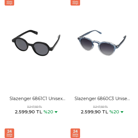
Slazenger 6861C1 Unisex
Slazenger 6860C3 Unisex
Siyah Güneş Gözlüğü
Siyah / Mavi Güneş
3.247,50 TL
3.247,50 TL
2.599,90 TL
2.599,90 TL
Gözlüğü
%20
%20