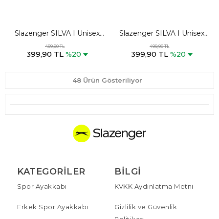
Slazenger SILVA I Unisex
Slazenger SILVA I Unisex
Lacivert / Lacivert Şapka
Lacivert / Beyaz Şapka
499,90 TL
499,90 TL
399,90 TL
399,90 TL
%20
%20
48 Ürün Gösteriliyor
KATEGORILER
BILGI
Spor Ayakkabı
KVKK Aydınlatma Metni
Erkek Spor Ayakkabı
Gizlilik ve Güvenlik
Politikası