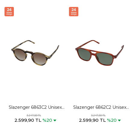
Slazenger 6863C2 Unisex
Slazenger 6862C2 Unisex
Siyah / Sarı Güneş Gözlüğü
Çoklu Renk Güneş Gözlüğü
3.247,50 TL
3.247,50 TL
2.599,90 TL
2.599,90 TL
%20
%20