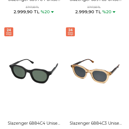
Çoklu Renk Güneş Gözlüğü
Çoklu Renk Güneş Gözlüğü
3.747,50 TL
3.747,50 TL
2.999,90 TL
2.999,90 TL
%20
%20
Slazenger 6884C4 Unisex
Slazenger 6884C3 Unisex