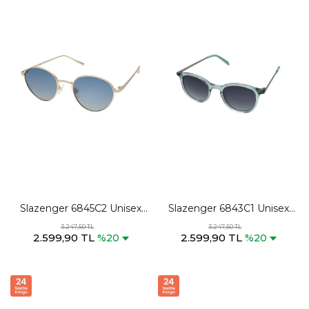
Slazenger 6845C2 Unisex
Slazenger 6843C1 Unisex
Çoklu Renk Güneş Gözlüğü
Su Yeşili Güneş Gözlüğü
3.247,50 TL
3.247,50 TL
2.599,90 TL
2.599,90 TL
%20
%20