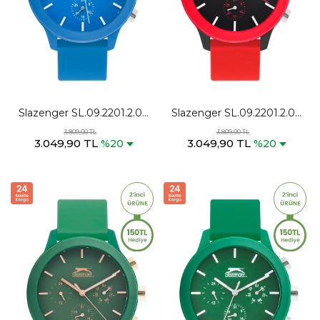
Slazenger SL.09.2201.2.08
Slazenger SL.09.2201.2.07
Unisex Mavi Kol Saati
Unisex Kırmızı Kol Saati
3.809,00 TL
3.809,00 TL
3.049,90 TL
3.049,90 TL
%20
%20