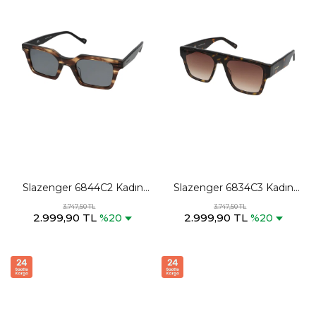
Slazenger 6844C2 Kadın
Slazenger 6834C3 Kadın
Kahve Güneş Gözlüğü
Kahve Güneş Gözlüğü
3.747,50 TL
3.747,50 TL
2.999,90 TL
2.999,90 TL
%20
%20