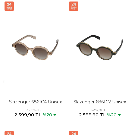
Slazenger 6861C4 Unisex
Slazenger 6861C2 Unisex
Kahve Güneş Gözlüğü
Kahve Güneş Gözlüğü
3.247,50 TL
3.247,50 TL
2.599,90 TL
2.599,90 TL
%20
%20