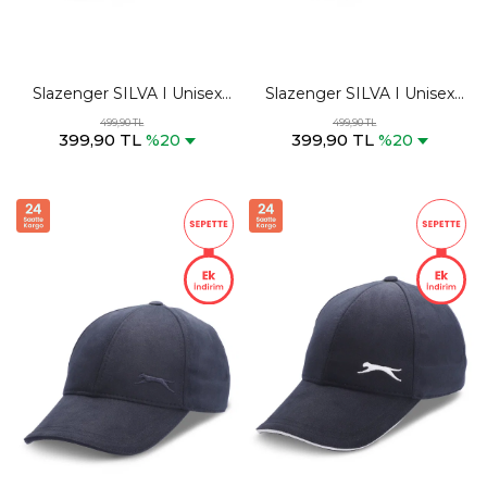
Slazenger SILVA I Unisex
Slazenger SILVA I Unisex
Bej Şapka
Siyah / Siyah Şapka
499,90 TL
499,90 TL
399,90 TL
399,90 TL
%20
%20