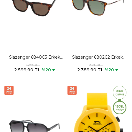
Slazenger 6840C3 Erkek
Slazenger 6802C2 Erkek
Kahve Güneş Gözlüğü
Kahve Güneş Gözlüğü
3.247,50 TL
2.995,00 TL
2.599,90 TL
2.389,90 TL
%20
%20