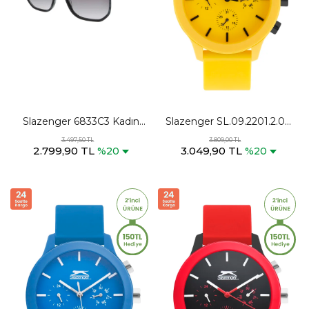
Slazenger 6833C3 Kadın
Slazenger SL.09.2201.2.09
Siyah Güneş Gözlüğü
Unisex Hardal Kol Saati
3.497,50 TL
3.809,00 TL
2.799,90 TL
3.049,90 TL
%20
%20