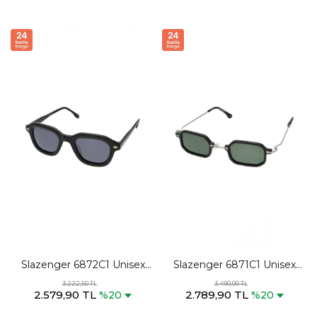
Slazenger 6872C1 Unisex
Slazenger 6871C1 Unisex
Siyah Güneş Gözlüğü
Siyah Güneş Gözlüğü
3.222,50 TL
3.490,00 TL
2.579,90 TL
2.789,90 TL
%20
%20