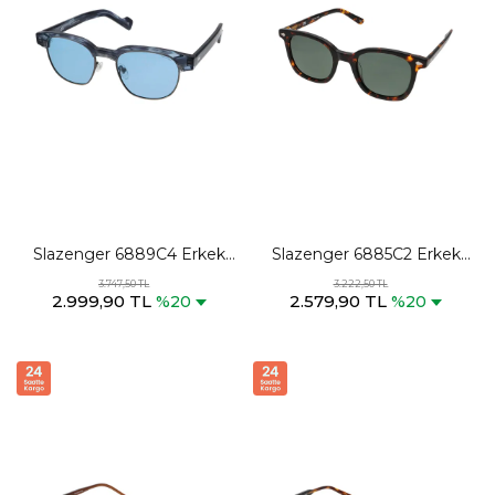
Slazenger 6889C4 Erkek
Slazenger 6885C2 Erkek
Mavi Güneş Gözlüğü
Siyah Güneş Gözlüğü
3.747,50 TL
3.222,50 TL
2.999,90 TL
2.579,90 TL
%20
%20