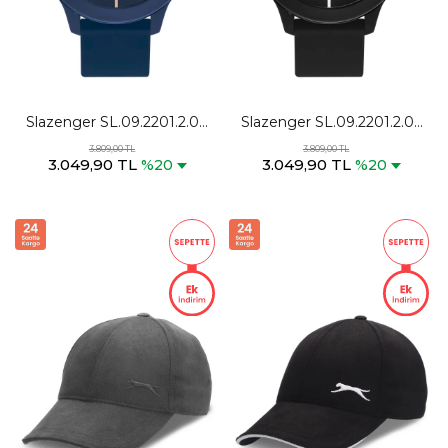
Slazenger SL.09.2201.2.04
Slazenger SL.09.2201.2.02
Unisex Mavi Kol Saati
Unisex Siyah Kol Saati
3.809,00 TL
3.809,00 TL
3.049,90 TL
3.049,90 TL
%20
%20