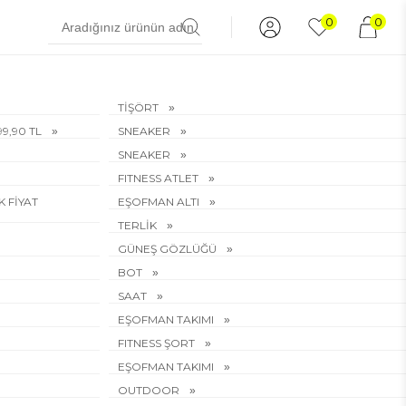
0
0
TİŞÖRT
199,90 TL
SNEAKER
SNEAKER
FITNESS ATLET
EK FİYAT
EŞOFMAN ALTI
TERLİK
GÜNEŞ GÖZLÜĞÜ
BOT
SAAT
EŞOFMAN TAKIMI
FITNESS ŞORT
EŞOFMAN TAKIMI
OUTDOOR