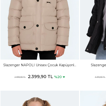
Slazenger NAPOLI Unisex Çocuk Kapüşonlu
Slazeng
Şişme Taş Gri Mont & Kaban
Kapüşonlu
2.399,90 TL
%20
2.999,90 TL
3.319,90 TL