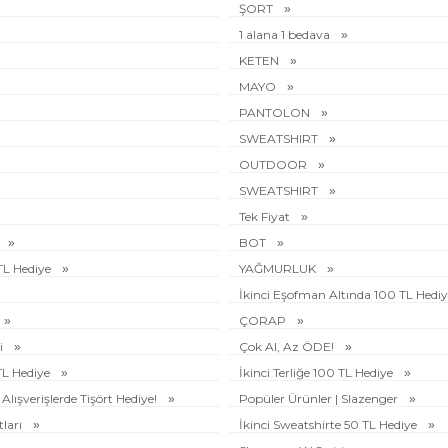
ŞORT
1 alana 1 bedava
KETEN
MAYO
PANTOLON
SWEATSHIRT
OUTDOOR
SWEATSHIRT
Tek Fiyat
BOT
 TL Hediye
YAĞMURLUK
İkinci Eşofman Altında 100 TL Hedi
ÇORAP
i
Çok Al, Az ÖDE!
 TL Hediye
İkinci Terliğe 100 TL Hediye
Alışverişlerde Tişört Hediye!
Popüler Ürünler | Slazenger
tları
İkinci Sweatshirte 50 TL Hediye