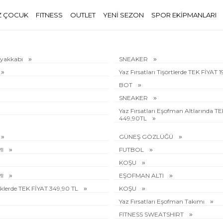
Z ÇOCUK
FITNESS
OUTLET
YENİ SEZON
SPOR EKİPMANLARI
Ayakkabı
SNEAKER
Yaz Fırsatları Tişörtlerde TEK FİYAT 
BOT
SNEAKER
Yaz Fırsatları Eşofman Altlarında T
449,90TL
GÜNEŞ GÖZLÜĞÜ
MI
FUTBOL
KOŞU
MI
EŞOFMAN ALTI
rliklerde TEK FİYAT 349,90 TL
KOŞU
Yaz Fırsatları Eşofman Takımı
FITNESS SWEATSHIRT