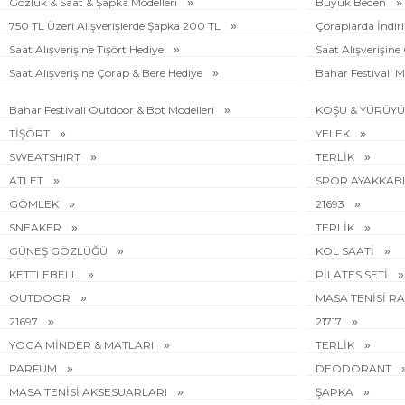
Gözlük & Saat & Şapka Modelleri
Büyük Beden
750 TL Üzeri Alışverişlerde Şapka 200 TL
Çoraplarda İndi
Saat Alışverişine Tişört Hediye
Saat Alışverişin
Saat Alışverişine Çorap & Bere Hediye
Bahar Festivali M
Bahar Festivali Outdoor & Bot Modelleri
KOŞU & YÜRÜY
TİŞÖRT
YELEK
SWEATSHIRT
TERLİK
ATLET
SPOR AYAKKAB
GÖMLEK
21693
SNEAKER
TERLİK
GÜNEŞ GÖZLÜĞÜ
KOL SAATİ
KETTLEBELL
PİLATES SETİ
OUTDOOR
MASA TENİSİ R
21697
21717
YOGA MİNDER & MATLARI
TERLİK
PARFÜM
DEODORANT
MASA TENİSİ AKSESUARLARI
ŞAPKA