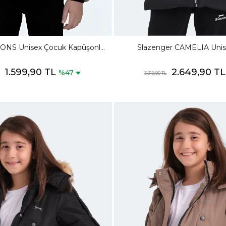
ONS Unisex Çocuk Kapüşonlu
Slazenger CAMELIA Unis
 Taş Gri Mont & Kaban
Kapüşonlu Siyah Mont 
1.599,90 TL
2.649,90 T
%47
3.319,90 TL