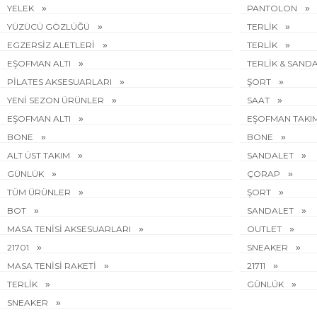
YELEK
PANTOLON
YÜZÜCÜ GÖZLÜĞÜ
TERLİK
EGZERSİZ ALETLERİ
TERLİK
EŞOFMAN ALTI
TERLİK & SAND
PİLATES AKSESUARLARI
ŞORT
YENİ SEZON ÜRÜNLER
SAAT
EŞOFMAN ALTI
EŞOFMAN TAKI
BONE
BONE
ALT ÜST TAKIM
SANDALET
GÜNLÜK
ÇORAP
TÜM ÜRÜNLER
ŞORT
BOT
SANDALET
MASA TENİSİ AKSESUARLARI
OUTLET
21701
SNEAKER
MASA TENİSİ RAKETİ
21711
TERLİK
GÜNLÜK
SNEAKER