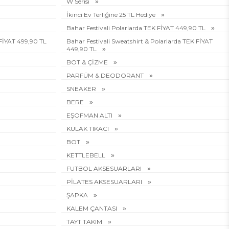
W Serisi
İkinci Ev Terliğine 25 TL Hediye
Bahar Festivali Polarlarda TEK FİYAT 449,90 TL
 FİYAT 499,90 TL
Bahar Festivali Sweatshirt & Polarlarda TEK FİYAT
449,90 TL
BOT & ÇİZME
PARFÜM & DEODORANT
SNEAKER
BERE
EŞOFMAN ALTI
KULAK TIKACI
BOT
KETTLEBELL
FUTBOL AKSESUARLARI
PİLATES AKSESUARLARI
ŞAPKA
KALEM ÇANTASI
TAYT TAKIM