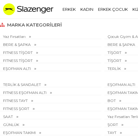
ERKEK
KADIN
ERKEK ÇOCUK
KI
MARKA KATEGORILERI
Yaz Fırsatları
Çocuk Giyim & 
BERE & ŞAPKA
BERE & ŞAPKA
FITNESS TİŞÖRT
TİŞÖRT
FITNESS TİŞÖRT
TİŞÖRT
EŞOFMAN ALTI
TERLİK
TERLİK & SANDALET
EŞOFMAN ALTI
FITNESS EŞOFMAN ALTI
EŞOFMAN TAKI
FITNESS TAYT
BOT
FITNESS ŞORT
EŞOFMAN TAKI
SAAT
Yaz Fırsatları Te
GÜNLÜK
ŞORT
EŞOFMAN TAKIMI
TAYT