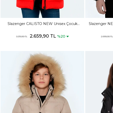
Slazenger CALISTO NEW Unisex Çocuk
Slazenger NE
Kapüşonlu Şişme Kırmızı Mont & Kaban
Şişme
2.659,90 TL
%20
3.319,90 TL
2.999,90 TL