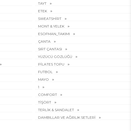
TAYT
ETEK
SWEATSHİRT
MONT & YELEK
ESOFMAN_TAKIMI
ÇANTA
SIRT ÇANTASI
YÜZÜCÜ GÖZLÜĞÜ
PİLATES TOPU
FUTBOL
MAYO
1
COMFORT
TİŞÖRT
TERLİK & SANDALET
DAMBILLAR VE AĞIRLIK SETLERİ