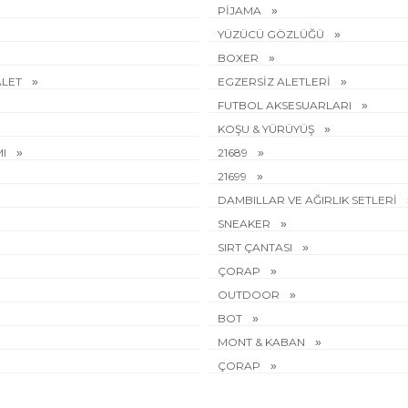
PİJAMA
YÜZÜCÜ GÖZLÜĞÜ
BOXER
ALET
EGZERSİZ ALETLERİ
FUTBOL AKSESUARLARI
KOŞU & YÜRÜYÜŞ
MI
21689
21699
DAMBILLAR VE AĞIRLIK SETLERİ
SNEAKER
SIRT ÇANTASI
ÇORAP
OUTDOOR
BOT
MONT & KABAN
ÇORAP