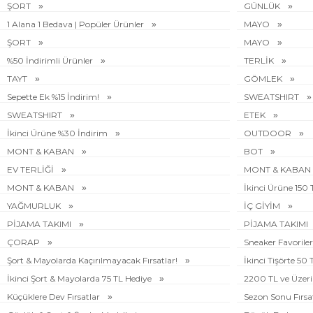
ŞORT
GÜNLÜK
1 Alana 1 Bedava | Popüler Ürünler
MAYO
ŞORT
MAYO
%50 İndirimli Ürünler
TERLİK
TAYT
GÖMLEK
Sepette Ek %15 İndirim!
SWEATSHIRT
SWEATSHIRT
ETEK
İkinci Ürüne %30 İndirim
OUTDOOR
MONT & KABAN
BOT
EV TERLİĞİ
MONT & KABAN
MONT & KABAN
İkinci Ürüne 150
YAĞMURLUK
İÇ GİYİM
PİJAMA TAKIMI
PİJAMA TAKIMI
ÇORAP
Sneaker Favoriler
Şort & Mayolarda Kaçırılmayacak Fırsatlar!
İkinci Tişörte 50
İkinci Şort & Mayolarda 75 TL Hediye
2200 TL ve Üzeri 
Küçüklere Dev Fırsatlar
Sezon Sonu Fırsa