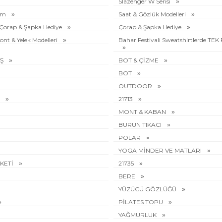
Slazenger W Serisi
rim
Saat & Gözlük Modelleri
e Çorap & Şapka Hediye
Çorap & Şapka Hediye
ont & Yelek Modelleri
Bahar Festivali Sweatshirtlerde TEK
ÜŞ
BOT & ÇİZME
BOT
OUTDOOR
I
21713
MONT & KABAN
BURUN TIKACI
POLAR
YOGA MİNDER VE MATLARI
AKETİ
21735
BERE
YÜZÜCÜ GÖZLÜĞÜ
PİLATES TOPU
YAĞMURLUK