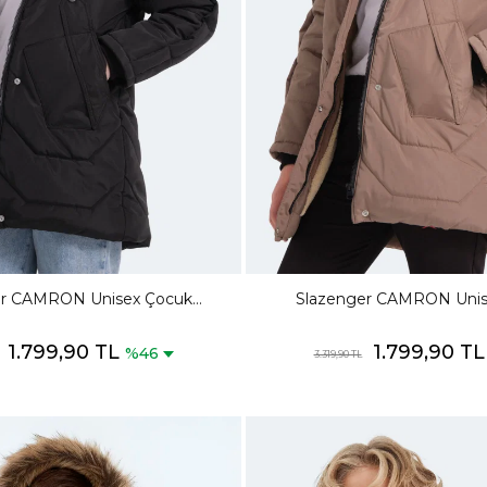
er CAMRON Unisex Çocuk
Slazenger CAMRON Unis
 Şişme Siyah Mont & Kaban
Kapüşonlu Şişme Bej Mon
1.799,90 TL
1.799,90 T
%46
3.319,90 TL