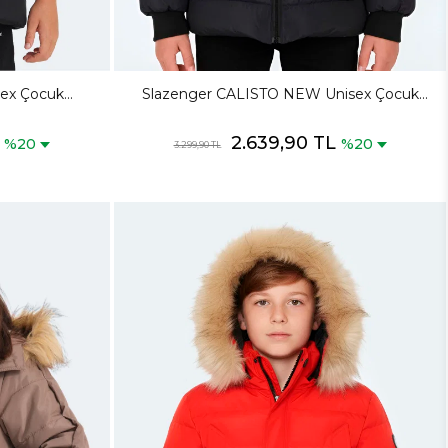
ex Çocuk
Slazenger CALISTO NEW Unisex Çocuk
& Kaban
Kapüşonlu Şişme Lacivert Mont & Kaban
L
2.639,90 TL
%20
%20
3.299,90 TL