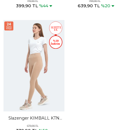
719,90 TL
799,90 TL
399,90 TL
639,90 TL
%44
%20
Slazenger KIMBALL KTN
Kadın Yüksek Bel Bej Tayt
679,90 TL