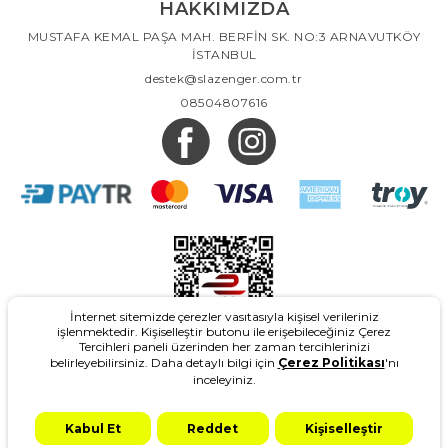
HAKKIMIZDA
MUSTAFA KEMAL PAŞA MAH. BERFİN SK. NO:3 ARNAVUTKÖY
İSTANBUL
destek@slazenger.com.tr
08504807616
İnternet sitemizde çerezler vasıtasıyla kişisel verileriniz
işlenmektedir. Kişiselleştir butonu ile erişebileceğiniz Çerez
Tercihleri paneli üzerinden her zaman tercihlerinizi
belirleyebilirsiniz. Daha detaylı bilgi için
Çerez Politikası
'nı
inceleyiniz.
2026
- Slazenger.com.tr - Tüm Hakları Saklıdır.
Kabul Et
Reddet
Kişiselleştir
Design & Marketing: Adgrey
T-Soft #OD
2021 Copyright