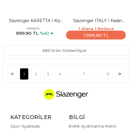
Slazenger KARETTA I Kız
Slazenger ITALY I Kadın
Çocuk Cırt Cırtlı Mor /
Beyaz / Siyah Günlük Spor
1 Alana 1 Bedava
1.679,90 TL
999,90 TL
Pembe Günlük Spor
Ayakkabısı
%40
1.999,90 TL
Ayakkabısı
665 Ürün Gösteriliyor
1
2
3
4
...
7
...
12
KATEGORILER
BILGI
Spor Ayakkabı
KVKK Aydınlatma Metni