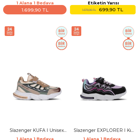
Çocuk Cırt Cırtlı Beyaz /
Çocuk Pembe Günlük Spor
1 Alana 1 Bedava
Etiketin Yarısı
Siyah Günlük Spor
Ayakkabısı
699,90 TL
1.699,90 TL
1.579,90 TL
Ayakkabısı
Slazenger KUFA I Unisex
Slazenger EXPLORER I Kız
Çocuk Cırt Cırtlı Bej / Kahve
Çocuk Cırt Cırtlı Siyah / Mor
1 Alana 1 Bedava
1 Alana 1 Bedava