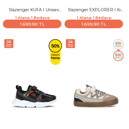
Slazenger KUFA I Unisex
Slazenger EXPLORER I Kız
Çocuk Cırt Cırtlı Gri / Siyah
Çocuk Cırt Cırtlı Lila Günlük
1 Alana 1 Bedava
1 Alana 1 Bedava
Günlük Spor Ayakkabısı
Spor Ayakkabısı
1.699,90 TL
1.699,90 TL