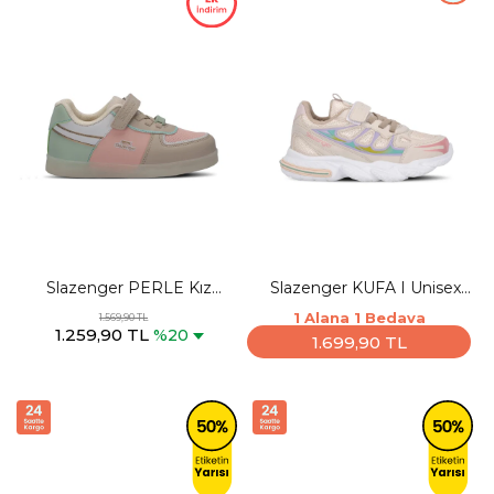
Slazenger PERLE Kız
Slazenger KUFA I Unisex
Çocuk Cırt Cırtlı Bej Sneaker
Çocuk Cırt Cırtlı Bej Günlük
1 Alana 1 Bedava
1.569,90 TL
1.259,90 TL
Spor Ayakkabısı
%20
1.699,90 TL