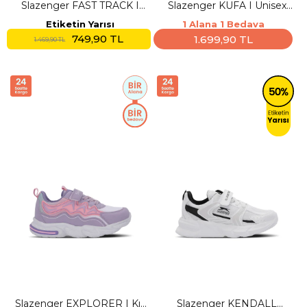
Slazenger FAST TRACK I
Slazenger KUFA I Unisex
Unisex Çocuk Cırt Cırtlı
Çocuk Cırt Cırtlı Siyah / Gri
Etiketin Yarısı
1 Alana 1 Bedava
Beyaz / Gümüş Günlük
Günlük Spor Ayakkabısı
749,90 TL
1.699,90 TL
1.469,90 TL
Spor Ayakkabısı
Slazenger EXPLORER I Kız
Slazenger KENDALL