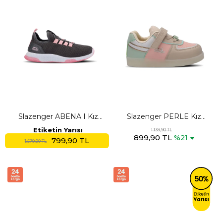
Slazenger ABENA I Kız
Slazenger PERLE Kız
Çocuk Koyu Gri / Pembe
Çocuk Cırt Cırtlı Işıklı Taban
Etiketin Yarısı
1.139,90 TL
899,90 TL
Sneaker
Bej Sneaker
%21
799,90 TL
1.579,90 TL