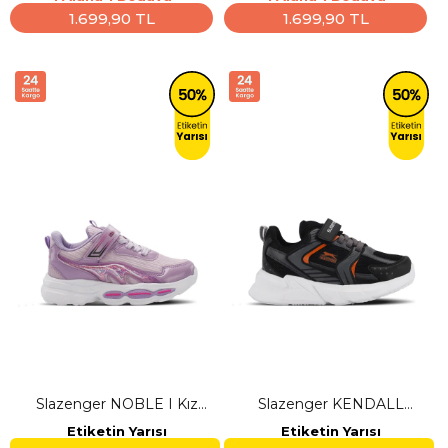
Günlük Spor Ayakkabısı
Günlük Spor Ayakkabısı
1.699,90 TL
1.699,90 TL
Slazenger NOBLE I Kız
Slazenger KENDALL
Çocuk Cırt Cırtlı Lila Günlük
Unisex Çocuk Cırt Cırtlı
Etiketin Yarısı
Etiketin Yarısı
Spor Ayakkabısı
Siyah / Koyu Gri Günlük