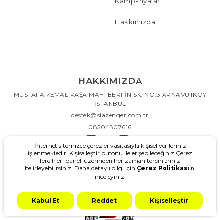
Kampanyalar
Hakkımızda
HAKKIMIZDA
MUSTAFA KEMAL PAŞA MAH. BERFİN SK. NO:3 ARNAVUTKÖY
İSTANBUL
destek@slazenger.com.tr
08504807616
İnternet sitemizde çerezler vasıtasıyla kişisel verileriniz
işlenmektedir. Kişiselleştir butonu ile erişebileceğiniz Çerez
Tercihleri paneli üzerinden her zaman tercihlerinizi
belirleyebilirsiniz. Daha detaylı bilgi için
Çerez Politikası
'nı
inceleyiniz.
Kabul Et
Reddet
Kişiselleştir