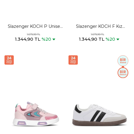
Slazenger KOCH P Unisex
Slazenger KOCH F Kız
Çocuk Cırt Cırtlı Beyaz /
Çocuk Cırt Cırtlı Mor /
1.679,90 TL
1.679,90 TL
1.344,90 TL
1.344,90 TL
Lacivert Günlük Spor
Pembe Günlük Spor
%20
%20
Ayakkabısı
Ayakkabısı