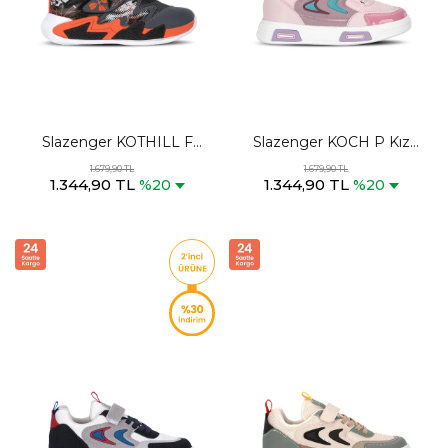
Slazenger KOTHILL F
Slazenger KOCH P Kız
Unisex Çocuk Cırt Cırtlı
Çocuk Cırt Cırtlı Mor /
1.679,90 TL
1.679,90 TL
1.344,90 TL
1.344,90 TL
Koyu Gri / Turuncu Günlük
Pembe Günlük Spor
%20
%20
Spor Ayakkabısı
Ayakkabısı