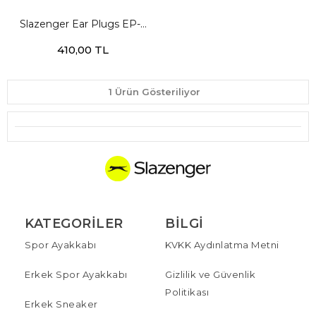
Slazenger Ear Plugs EP-6
Unisex Şeffaf Kulak Tıkacı
410,00 TL
1 Ürün Gösteriliyor
KATEGORILER
BILGI
Spor Ayakkabı
KVKK Aydınlatma Metni
Erkek Spor Ayakkabı
Gizlilik ve Güvenlik
Politikası
Erkek Sneaker