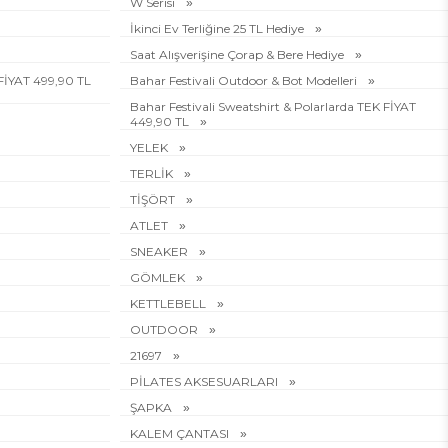
W Serisi
İkinci Ev Terliğine 25 TL Hediye
Saat Alışverişine Çorap & Bere Hediye
 FİYAT 499,90 TL
Bahar Festivali Outdoor & Bot Modelleri
Bahar Festivali Sweatshirt & Polarlarda TEK FİYAT
449,90 TL
YELEK
TERLİK
TİŞÖRT
ATLET
SNEAKER
GÖMLEK
KETTLEBELL
OUTDOOR
21697
PİLATES AKSESUARLARI
ŞAPKA
KALEM ÇANTASI