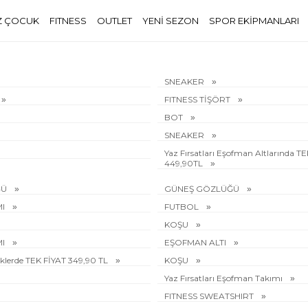
Z ÇOCUK
FITNESS
OUTLET
YENİ SEZON
SPOR EKİPMANLARI
SNEAKER
FITNESS TİŞÖRT
BOT
SNEAKER
Yaz Fırsatları Eşofman Altlarında T
449,90TL
ĞÜ
GÜNEŞ GÖZLÜĞÜ
MI
FUTBOL
KOŞU
MI
EŞOFMAN ALTI
rliklerde TEK FİYAT 349,90 TL
KOŞU
Yaz Fırsatları Eşofman Takımı
FITNESS SWEATSHIRT