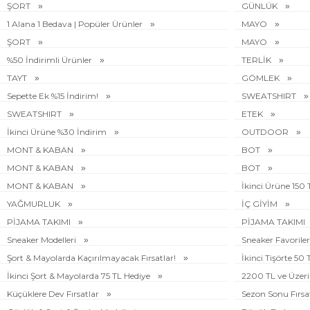
ŞORT
GÜNLÜK
1 Alana 1 Bedava | Popüler Ürünler
MAYO
ŞORT
MAYO
%50 İndirimli Ürünler
TERLİK
TAYT
GÖMLEK
Sepette Ek %15 İndirim!
SWEATSHIRT
SWEATSHIRT
ETEK
İkinci Ürüne %30 İndirim
OUTDOOR
MONT & KABAN
BOT
MONT & KABAN
BOT
MONT & KABAN
İkinci Ürüne 150
YAĞMURLUK
İÇ GİYİM
PİJAMA TAKIMI
PİJAMA TAKIMI
Sneaker Modelleri
Sneaker Favoriler
Şort & Mayolarda Kaçırılmayacak Fırsatlar!
İkinci Tişörte 50
İkinci Şort & Mayolarda 75 TL Hediye
2200 TL ve Üzeri 
Küçüklere Dev Fırsatlar
Sezon Sonu Fırsa