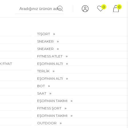
0
0
TİŞÖRT
SNEAKER
SNEAKER
FITNESS ATLET
EK FİYAT
EŞOFMAN ALTI
TERLİK
EŞOFMAN ALTI
BOT
SAAT
EŞOFMAN TAKIMI
FITNESS ŞORT
EŞOFMAN TAKIMI
OUTDOOR