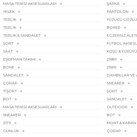
MASA TENİSİ AKSESUARLARI
ŞAPKA
YELEK
PANTOLON
TERLİK
YÜZÜCÜ GÖZL
TERLİK
BOXER
TERLİK & SANDALET
EGZERSİZ ALET
ŞORT
FUTBOL AKSES
SAAT
KOŞU & YÜRÜY
EŞOFMAN TAKIMI
21689
BONE
21699
SANDALET
DAMBILLAR VE 
ÇORAP
SNEAKER
TİŞÖRT
ŞORT
BOT
SANDALET
MASA TENİSİ AKSESUARLARI
OUTDOOR
SNEAKER
BOT
21711
MONT & KABAN
GÜNLÜK
ÇORAP