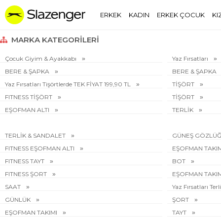
ERKEK
KADIN
ERKEK ÇOCUK
KI
MARKA KATEGORILERI
Çocuk Giyim & Ayakkabı
Yaz Fırsatları
BERE & ŞAPKA
BERE & ŞAPKA
Yaz Fırsatları Tişörtlerde TEK FİYAT 199,90 TL
TİŞÖRT
FITNESS TİŞÖRT
TİŞÖRT
EŞOFMAN ALTI
TERLİK
TERLİK & SANDALET
GÜNEŞ GÖZLÜ
FITNESS EŞOFMAN ALTI
EŞOFMAN TAKI
FITNESS TAYT
BOT
FITNESS ŞORT
EŞOFMAN TAKI
SAAT
Yaz Fırsatları Te
GÜNLÜK
ŞORT
EŞOFMAN TAKIMI
TAYT