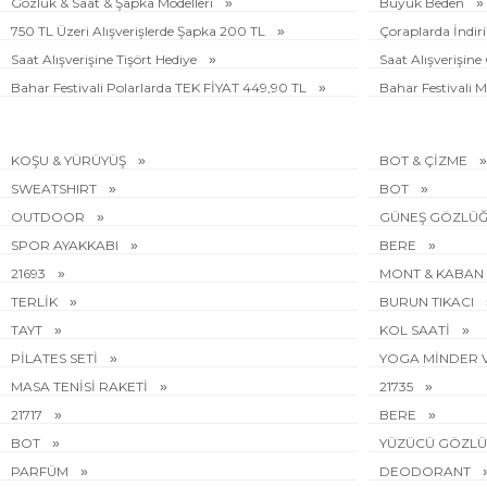
Gözlük & Saat & Şapka Modelleri
Büyük Beden
750 TL Üzeri Alışverişlerde Şapka 200 TL
Çoraplarda İndi
Saat Alışverişine Tişört Hediye
Saat Alışverişin
Bahar Festivali Polarlarda TEK FİYAT 449,90 TL
Bahar Festivali M
KOŞU & YÜRÜYÜŞ
BOT & ÇİZME
SWEATSHIRT
BOT
OUTDOOR
GÜNEŞ GÖZLÜ
SPOR AYAKKABI
BERE
21693
MONT & KABAN
TERLİK
BURUN TIKACI
TAYT
KOL SAATİ
PİLATES SETİ
YOGA MİNDER 
MASA TENİSİ RAKETİ
21735
21717
BERE
BOT
YÜZÜCÜ GÖZL
PARFÜM
DEODORANT