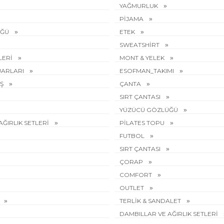
YAĞMURLUK
PİJAMA
ÜĞÜ
ETEK
SWEATSHİRT
LERİ
MONT & YELEK
UARLARI
ESOFMAN_TAKIMI
ÜŞ
ÇANTA
SIRT ÇANTASI
YÜZÜCÜ GÖZLÜĞÜ
AĞIRLIK SETLERİ
PİLATES TOPU
FUTBOL
SIRT ÇANTASI
ÇORAP
COMFORT
OUTLET
TERLİK & SANDALET
DAMBILLAR VE AĞIRLIK SETLERİ