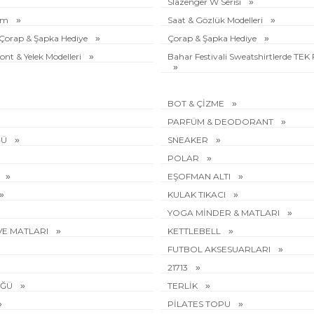
Slazenger W Serisi
rim
Saat & Gözlük Modelleri
e Çorap & Şapka Hediye
Çorap & Şapka Hediye
ont & Yelek Modelleri
Bahar Festivali Sweatshirtlerde TEK
BOT & ÇİZME
PARFÜM & DEODORANT
ĞÜ
SNEAKER
POLAR
EŞOFMAN ALTI
KULAK TIKACI
YOGA MİNDER & MATLARI
VE MATLARI
KETTLEBELL
FUTBOL AKSESUARLARI
21713
ÜĞÜ
TERLİK
PİLATES TOPU