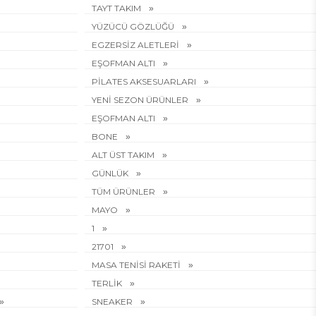
TAYT TAKIM
YÜZÜCÜ GÖZLÜĞÜ
EGZERSİZ ALETLERİ
EŞOFMAN ALTI
PİLATES AKSESUARLARI
YENİ SEZON ÜRÜNLER
EŞOFMAN ALTI
BONE
ALT ÜST TAKIM
GÜNLÜK
TÜM ÜRÜNLER
MAYO
1
21701
MASA TENİSİ RAKETİ
TERLİK
SNEAKER