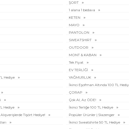
ŞORT
1 alana 1 bedava
KETEN
MAYO
PANTOLON
SWEATSHIRT
OUTDOOR
MONT & KABAN
Tek Fiyat
EV TERLİĞİ
 TL Hediye
YAĞMURLUK
İkinci Eşofman Altında 100 TL Hedi
ÇORAP
i
Çok Al, Az ÖDE!
 TL Hediye
İkinci Terliğe 100 TL Hediye
Alışverişlerde Tişört Hediye!
Popüler Ürünler | Slazenger
tları
İkinci Sweatshirte 50 TL Hediye