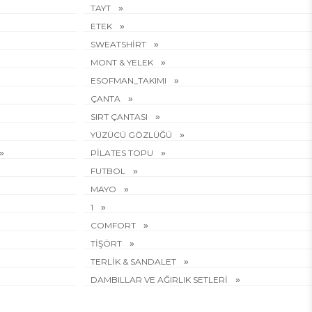
TAYT
ETEK
SWEATSHİRT
MONT & YELEK
ESOFMAN_TAKIMI
ÇANTA
SIRT ÇANTASI
YÜZÜCÜ GÖZLÜĞÜ
PİLATES TOPU
FUTBOL
MAYO
1
COMFORT
TİŞÖRT
TERLİK & SANDALET
DAMBILLAR VE AĞIRLIK SETLERİ