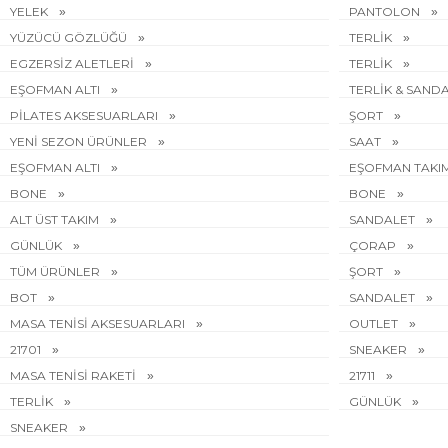
YELEK
PANTOLON
YÜZÜCÜ GÖZLÜĞÜ
TERLİK
EGZERSİZ ALETLERİ
TERLİK
EŞOFMAN ALTI
TERLİK & SAND
PİLATES AKSESUARLARI
ŞORT
YENİ SEZON ÜRÜNLER
SAAT
EŞOFMAN ALTI
EŞOFMAN TAKI
BONE
BONE
ALT ÜST TAKIM
SANDALET
GÜNLÜK
ÇORAP
TÜM ÜRÜNLER
ŞORT
BOT
SANDALET
MASA TENİSİ AKSESUARLARI
OUTLET
21701
SNEAKER
MASA TENİSİ RAKETİ
21711
TERLİK
GÜNLÜK
SNEAKER