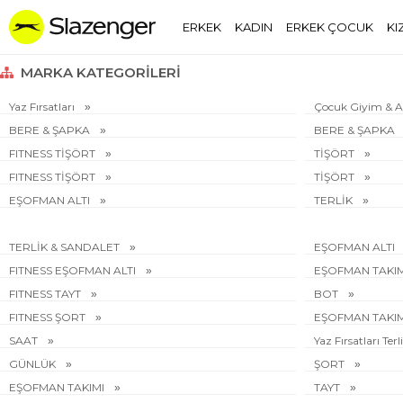
ERKEK
KADIN
ERKEK ÇOCUK
KI
MARKA KATEGORILERI
Yaz Fırsatları
Çocuk Giyim & 
BERE & ŞAPKA
BERE & ŞAPKA
FITNESS TİŞÖRT
TİŞÖRT
FITNESS TİŞÖRT
TİŞÖRT
EŞOFMAN ALTI
TERLİK
TERLİK & SANDALET
EŞOFMAN ALTI
FITNESS EŞOFMAN ALTI
EŞOFMAN TAKI
FITNESS TAYT
BOT
FITNESS ŞORT
EŞOFMAN TAKI
SAAT
Yaz Fırsatları Te
GÜNLÜK
ŞORT
EŞOFMAN TAKIMI
TAYT