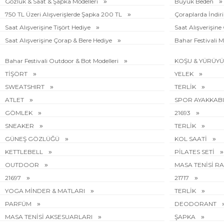
Gözlük & Saat & Şapka Modelleri
Büyük Beden
750 TL Üzeri Alışverişlerde Şapka 200 TL
Çoraplarda İndi
Saat Alışverişine Tişört Hediye
Saat Alışverişin
Saat Alışverişine Çorap & Bere Hediye
Bahar Festivali M
Bahar Festivali Outdoor & Bot Modelleri
KOŞU & YÜRÜY
TİŞÖRT
YELEK
SWEATSHIRT
TERLİK
ATLET
SPOR AYAKKAB
GÖMLEK
21693
SNEAKER
TERLİK
GÜNEŞ GÖZLÜĞÜ
KOL SAATİ
KETTLEBELL
PİLATES SETİ
OUTDOOR
MASA TENİSİ R
21697
21717
YOGA MİNDER & MATLARI
TERLİK
PARFÜM
DEODORANT
MASA TENİSİ AKSESUARLARI
ŞAPKA