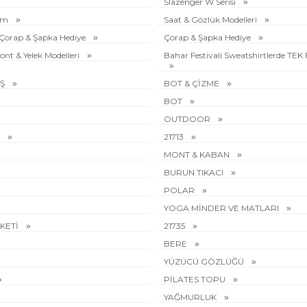
Slazenger W Serisi
rim
Saat & Gözlük Modelleri
e Çorap & Şapka Hediye
Çorap & Şapka Hediye
ont & Yelek Modelleri
Bahar Festivali Sweatshirtlerde TEK
ÜŞ
BOT & ÇİZME
BOT
OUTDOOR
I
21713
MONT & KABAN
BURUN TIKACI
POLAR
YOGA MİNDER VE MATLARI
AKETİ
21735
BERE
YÜZÜCÜ GÖZLÜĞÜ
PİLATES TOPU
YAĞMURLUK