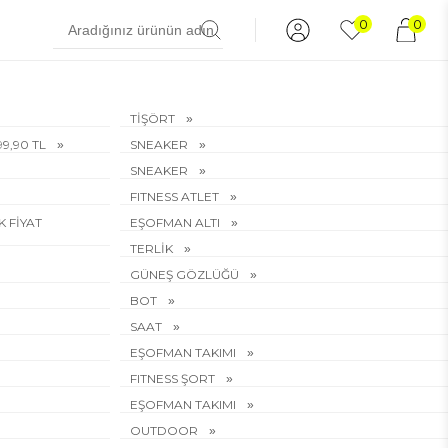
0
0
TİŞÖRT
199,90 TL
SNEAKER
SNEAKER
FITNESS ATLET
EK FİYAT
EŞOFMAN ALTI
TERLİK
GÜNEŞ GÖZLÜĞÜ
BOT
SAAT
EŞOFMAN TAKIMI
FITNESS ŞORT
EŞOFMAN TAKIMI
OUTDOOR