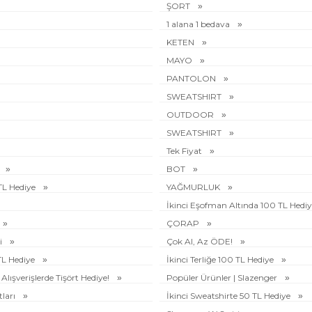
ŞORT
1 alana 1 bedava
KETEN
MAYO
PANTOLON
SWEATSHIRT
OUTDOOR
SWEATSHIRT
Tek Fiyat
BOT
 TL Hediye
YAĞMURLUK
İkinci Eşofman Altında 100 TL Hedi
ÇORAP
i
Çok Al, Az ÖDE!
 TL Hediye
İkinci Terliğe 100 TL Hediye
Alışverişlerde Tişört Hediye!
Popüler Ürünler | Slazenger
tları
İkinci Sweatshirte 50 TL Hediye