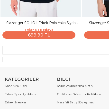
Slazenger SOHO I Erkek Polo Yaka Siyah
Slazenger 
Tişört
1 Alana 1 Bedava
1
699,90 TL
KATEGORILER
BILGI
Spor Ayakkabı
KVKK Aydınlatma Metni
Erkek Spor Ayakkabı
Gizlilik ve Güvenlik Politikası
Erkek Sneaker
Mesafeli Satış Sözleşmesi