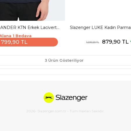
SANDER KTN Erkek Lacivert
Slazenger LUKE Kadın Parma
Tişört
Sim Terlik
 Alana 1 Bedava
879,90 TL
799,90 TL
1.699,90 TL
3 Ürün Gösteriliyor
2026
- Slazenger.com.tr - Tüm Hakları Saklıdır.