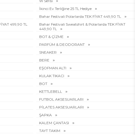
W Serisi
İkinci Ev Terliğine 25 TL Hediye
Bahar Festivali Polarlarda TEK FİYAT 449,90 TL
 FİYAT 499,90 TL
Bahar Festivali Sweatshirt & Polarlarda TEK FİYAT
449,90 TL
BOT & ÇİZME
PARFÜM & DEODORANT
SNEAKER
BERE
EŞOFMAN ALTI
KULAK TIKACI
BOT
KETTLEBELL
FUTBOL AKSESUARLARI
PİLATES AKSESUARLARI
ŞAPKA
KALEM ÇANTASI
TAYT TAKIM