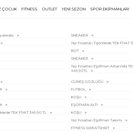
Z ÇOCUK
FITNESS
OUTLET
YENİ SEZON
SPOR EKİPMANLARI
Ayakkabı
SNEAKER
Yaz Fırsatları Tişörtlerde TEK FİYAT 
BOT
SNEAKER
Yaz Fırsatları Eşofman Altlarında T
449,90TL
GÜNEŞ GÖZLÜĞÜ
MI
FUTBOL
KOŞU
MI
EŞOFMAN ALTI
rliklerde TEK FİYAT 349,90 TL
KOŞU
Yaz Fırsatları Eşofman Takımı
FITNESS SWEATSHIRT