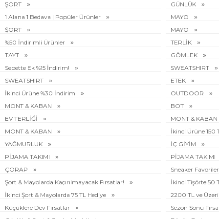
ŞORT
GÜNLÜK
1 Alana 1 Bedava | Popüler Ürünler
MAYO
ŞORT
MAYO
%50 İndirimli Ürünler
TERLİK
TAYT
GÖMLEK
Sepette Ek %15 İndirim!
SWEATSHIRT
SWEATSHIRT
ETEK
İkinci Ürüne %30 İndirim
OUTDOOR
MONT & KABAN
BOT
EV TERLİĞİ
MONT & KABAN
MONT & KABAN
İkinci Ürüne 150
YAĞMURLUK
İÇ GİYİM
PİJAMA TAKIMI
PİJAMA TAKIMI
ÇORAP
Sneaker Favoriler
Şort & Mayolarda Kaçırılmayacak Fırsatlar!
İkinci Tişörte 50
İkinci Şort & Mayolarda 75 TL Hediye
2200 TL ve Üzeri 
Küçüklere Dev Fırsatlar
Sezon Sonu Fırsa