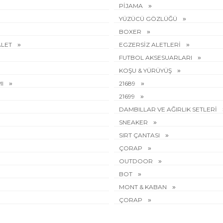
PİJAMA
YÜZÜCÜ GÖZLÜĞÜ
BOXER
ALET
EGZERSİZ ALETLERİ
FUTBOL AKSESUARLARI
KOŞU & YÜRÜYÜŞ
MI
21689
21699
DAMBILLAR VE AĞIRLIK SETLERİ
SNEAKER
SIRT ÇANTASI
ÇORAP
OUTDOOR
BOT
MONT & KABAN
ÇORAP