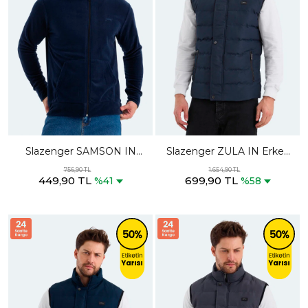
Slazenger SAMSON IN
Slazenger ZULA IN Erkek
Erkek Fermuarlı Kapüşonlu
Şişme Lacivert Yelek
756,90 TL
1.654,90 TL
449,90 TL
699,90 TL
Cepli Lacivert Polar
%41
%58