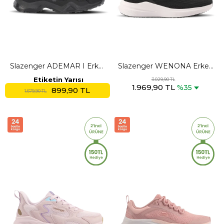
Slazenger ADEMAR I Erkek
Slazenger WENONA Erkek
Siyah Outdoor
Siyah Koşu & Yürüyüş Spor
Etiketin Yarısı
3.029,90 TL
1.969,90 TL
Ayakkabısı
%35
899,90 TL
1.679,90 TL