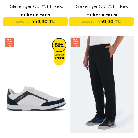
Slazenger CUPA I Erkek
Slazenger CUPA I Erkek
Cepli Siyah Eşofman Altı
Cepli Koyu Gri Eşofman Altı
Etiketin Yarısı
Etiketin Yarısı
449,90 TL
449,90 TL
899,90 TL
899,90 TL