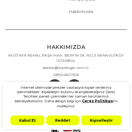
Hakkımızda
HAKKIMIZDA
MUSTAFA KEMAL PAŞA MAH. BERFİN SK. NO:3 ARNAVUTKÖY
İSTANBUL
destek@slazenger.com.tr
08504807616
İnternet sitemizde çerezler vasıtasıyla kişisel verileriniz
işlenmektedir. Kişiselleştir butonu ile erişebileceğiniz Çerez
Tercihleri paneli üzerinden her zaman tercihlerinizi
belirleyebilirsiniz. Daha detaylı bilgi için
Çerez Politikası
'nı
inceleyiniz.
Kabul Et
Reddet
Kişiselleştir