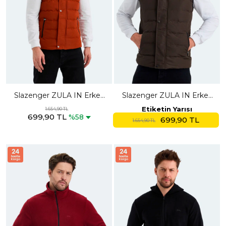
Slazenger ZULA IN Erkek
Slazenger ZULA IN Erkek
Şişme Turuncu Yelek
Şişme Haki Yelek
Etiketin Yarısı
1.654,90 TL
699,90 TL
%58
699,90 TL
1.654,90 TL