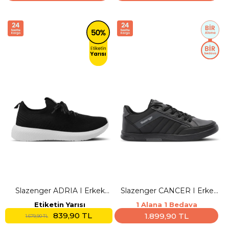
Slazenger ADRIA I Erkek
Slazenger CANCER I Erkek
Siyah Koşu & Yürüyüş Spor
Siyah / Siyah Günlük Spor
Etiketin Yarısı
1 Alana 1 Bedava
Ayakkabısı
Ayakkabısı
839,90 TL
1.899,90 TL
1.679,90 TL