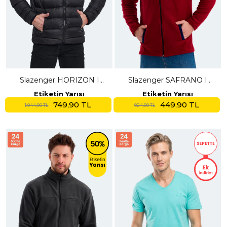
Slazenger HORIZON I
Slazenger SAFRANO I
Erkek Şişme Siyah Mont &
Erkek Fermuarlı Dik Yaka
Etiketin Yarısı
Etiketin Yarısı
Kaban
Cepli Bordo Polar
749,90 TL
449,90 TL
1.944,90 TL
924,90 TL