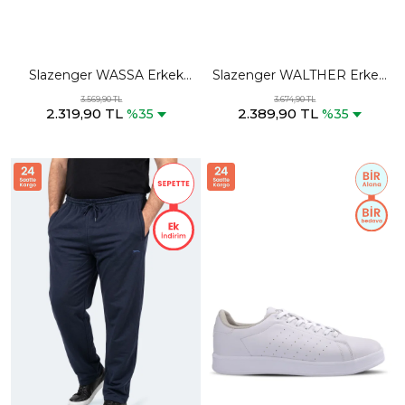
Slazenger WASSA Erkek
Slazenger WALTHER Erkek
Siyah Koşu & Yürüyüş Spor
Koyu Gri Koşu & Yürüyüş
3.569,90 TL
3.674,90 TL
2.319,90 TL
2.389,90 TL
Ayakkabısı
Spor Ayakkabısı
%35
%35