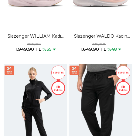
Slazenger WILLIAM Kadın
Slazenger WALDO Kadın
Lila Koşu & Yürüyüş Spor
Pembe Koşu & Yürüyüş
2.999,90 TL
3.179,90 TL
1.949,90 TL
1.649,90 TL
Ayakkabısı
Spor Ayakkabısı
%35
%48