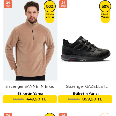
Slazenger SANNE IN Erkek
Slazenger GAZELLE I
Dik Yaka Fermuarlı Toprak
Erkek Siyah Outdoor
Etiketin Yarısı
Etiketin Yarısı
Polar
449,90 TL
899,90 TL
924,90 TL
1.849,90 TL