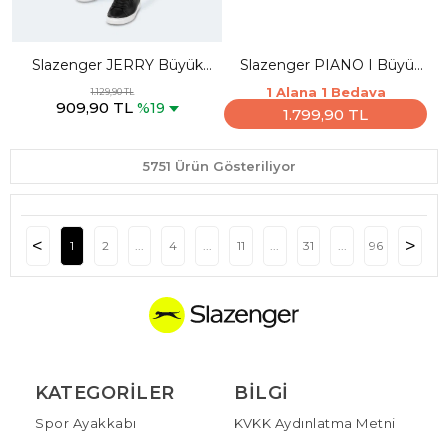
Slazenger JERRY Büyük
Slazenger PIANO I Büyük
Beden Erkek Cepli Lacivert
Beden Erkek Beyaz Günlük
1 Alana 1 Bedava
1.129,90 TL
909,90 TL
Eşofman Altı
Spor Ayakkabısı
%19
1.799,90 TL
5751 Ürün Gösteriliyor
1
2
...
4
...
11
...
31
...
96
KATEGORILER
BILGI
Spor Ayakkabı
KVKK Aydınlatma Metni