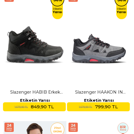
Slazenger HABIB Erkek
Slazenger HAAKON IN
Siyah Outdoor
Kadın Koyu Gri Outdoor
Etiketin Yarısı
Etiketin Yarısı
849,90 TL
799,90 TL
1.679,90 TL
1.679,90 TL