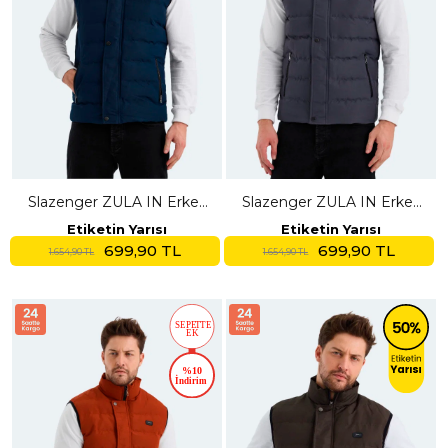
Slazenger ZULA IN Erkek
Slazenger ZULA IN Erkek
Şişme Petrol Yelek
Şişme Gri Yelek
Etiketin Yarısı
Etiketin Yarısı
699,90 TL
699,90 TL
1.654,90 TL
1.654,90 TL