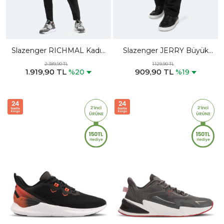
Slazenger RICHMAL Kadın
Slazenger JERRY Büyük
Fermuarlı Dik Yaka Cepli
Beden Erkek Cepli Siyah
2.389,90 TL
1.129,90 TL
1.919,90 TL
909,90 TL
Siyah Eşofman Takımı
Eşofman Altı
%20
%19