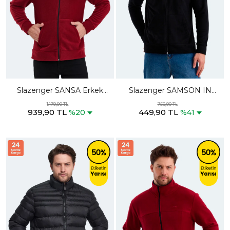
Slazenger SANSA Erkek
Slazenger SAMSON IN
Fermuarlı Dik Yaka Cepli
Erkek Fermuarlı Kapüşonlu
1.179,90 TL
756,90 TL
939,90 TL
449,90 TL
Bordo Polar
Cepli Siyah Polar
%20
%41