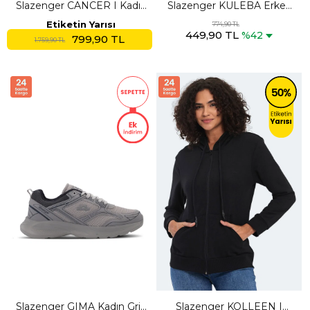
Slazenger CANCER I Kadın
Slazenger KULEBA Erkek
Beyaz Günlük Spor
Cepli Siyah Eşofman Altı
Etiketin Yarısı
774,90 TL
449,90 TL
Ayakkabısı
%42
799,90 TL
1.759,90 TL
Slazenger GIMA Kadın Gri /
Slazenger KOLLEEN I