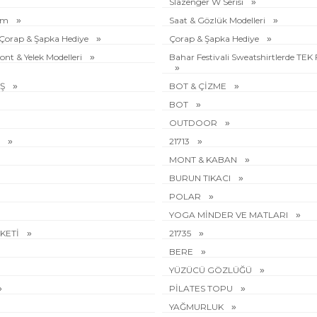
Slazenger W Serisi
rim
Saat & Gözlük Modelleri
e Çorap & Şapka Hediye
Çorap & Şapka Hediye
ont & Yelek Modelleri
Bahar Festivali Sweatshirtlerde TEK
ÜŞ
BOT & ÇİZME
BOT
OUTDOOR
I
21713
MONT & KABAN
BURUN TIKACI
POLAR
YOGA MİNDER VE MATLARI
AKETİ
21735
BERE
YÜZÜCÜ GÖZLÜĞÜ
PİLATES TOPU
YAĞMURLUK