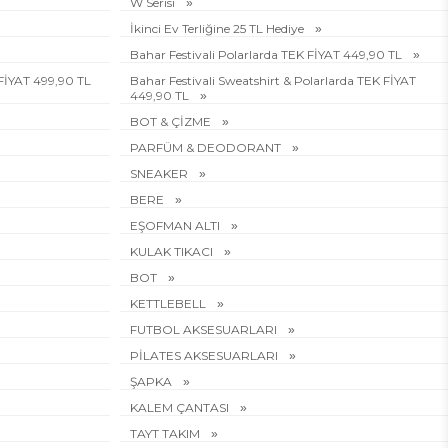
W Serisi
İkinci Ev Terliğine 25 TL Hediye
Bahar Festivali Polarlarda TEK FİYAT 449,90 TL
 FİYAT 499,90 TL
Bahar Festivali Sweatshirt & Polarlarda TEK FİYAT
449,90 TL
BOT & ÇİZME
PARFÜM & DEODORANT
SNEAKER
BERE
EŞOFMAN ALTI
KULAK TIKACI
BOT
KETTLEBELL
FUTBOL AKSESUARLARI
PİLATES AKSESUARLARI
ŞAPKA
KALEM ÇANTASI
TAYT TAKIM