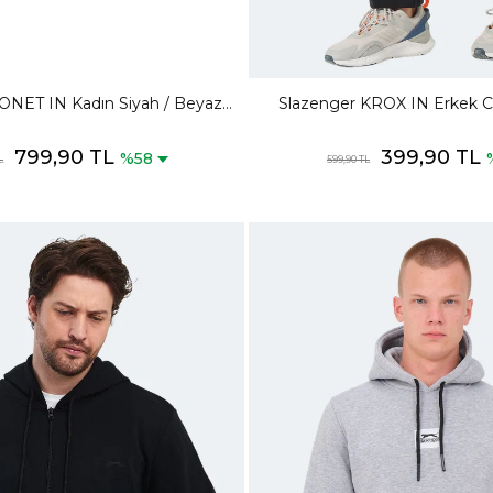
ONET IN Kadın Siyah / Beyaz
Slazenger KROX IN Erkek Ce
lük Spor Ayakkabısı
Eşofman Altı
799,90 TL
399,90 TL
%58
L
599,90 TL