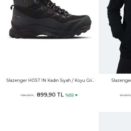
Slazenger HOST IN Kadın Siyah / Koyu Gri
Slazenger
Outdoor
Kapüşonl
899,90 TL
%55
1.984,90 TL
914,90 TL