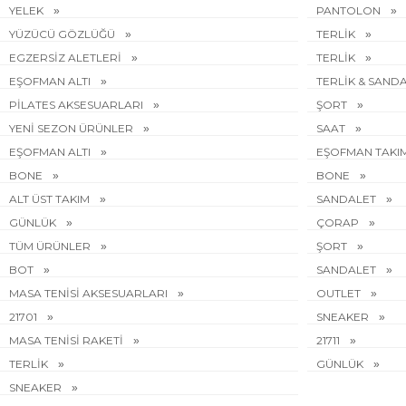
YELEK
PANTOLON
YÜZÜCÜ GÖZLÜĞÜ
TERLİK
EGZERSİZ ALETLERİ
TERLİK
EŞOFMAN ALTI
TERLİK & SAND
PİLATES AKSESUARLARI
ŞORT
YENİ SEZON ÜRÜNLER
SAAT
EŞOFMAN ALTI
EŞOFMAN TAKI
BONE
BONE
ALT ÜST TAKIM
SANDALET
GÜNLÜK
ÇORAP
TÜM ÜRÜNLER
ŞORT
BOT
SANDALET
MASA TENİSİ AKSESUARLARI
OUTLET
21701
SNEAKER
MASA TENİSİ RAKETİ
21711
TERLİK
GÜNLÜK
SNEAKER