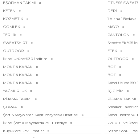
EŞOFMAN TAKIMI
FITNESS SWEAT
KETEN
DERİ
KOZMETİK
1 Alana 1 Bedava 
GÖMLEK
MAYO
TERLİK
PANTOLON
SWEATSHIRT
Sepette Ek %15 İ
OUTDOOR
ETEK
İkinci Ürüne %30 İndirim
OUTDOOR
MONT & KABAN
BOT
MONT & KABAN
BOT
MONT & KABAN
İkinci Ürüne 150
YAĞMURLUK
İÇ GİYİM
PİJAMA TAKIMI
PİJAMA TAKIMI
ÇORAP
Sneaker Favoriler
Şort & Mayolarda Kaçırılmayacak Fırsatlar!
İkinci Tişörte 50
İkinci Şort & Mayolarda 75 TL Hediye
2200 TL ve Üzeri 
Küçüklere Dev Fırsatlar
Sezon Sonu Fırsa