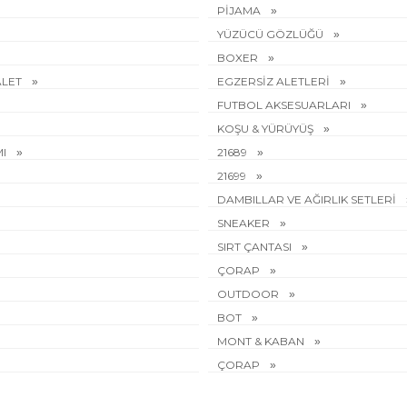
PİJAMA
YÜZÜCÜ GÖZLÜĞÜ
BOXER
ALET
EGZERSİZ ALETLERİ
FUTBOL AKSESUARLARI
KOŞU & YÜRÜYÜŞ
MI
21689
21699
DAMBILLAR VE AĞIRLIK SETLERİ
SNEAKER
SIRT ÇANTASI
ÇORAP
OUTDOOR
BOT
MONT & KABAN
ÇORAP