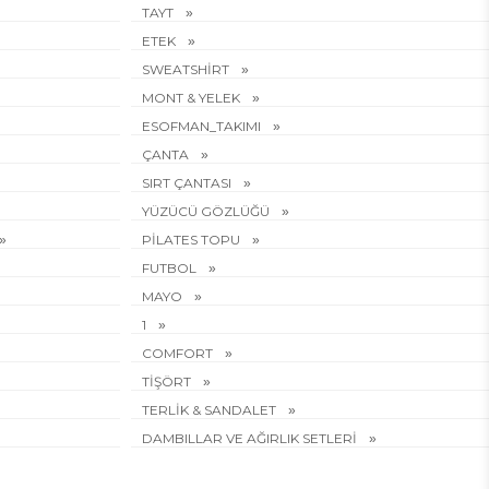
TAYT
ETEK
SWEATSHİRT
MONT & YELEK
ESOFMAN_TAKIMI
ÇANTA
SIRT ÇANTASI
YÜZÜCÜ GÖZLÜĞÜ
PİLATES TOPU
FUTBOL
MAYO
1
COMFORT
TİŞÖRT
TERLİK & SANDALET
DAMBILLAR VE AĞIRLIK SETLERİ