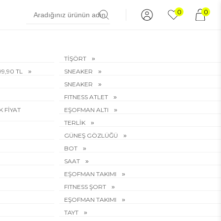
0
0
TİŞÖRT
199,90 TL
SNEAKER
SNEAKER
FITNESS ATLET
EK FİYAT
EŞOFMAN ALTI
TERLİK
GÜNEŞ GÖZLÜĞÜ
BOT
SAAT
EŞOFMAN TAKIMI
FITNESS ŞORT
EŞOFMAN TAKIMI
TAYT