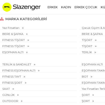
ERKEK
KADIN
ERKEK ÇOCUK
KI
MARKA KATEGORILERI
Yaz Fırsatları
Çocuk Giyim & 
BERE & ŞAPKA
BERE & ŞAPKA
FITNESS TİŞÖRT
TİŞÖRT
FITNESS TİŞÖRT
TİŞÖRT
EŞOFMAN ALTI
TERLİK
TERLİK & SANDALET
EŞOFMAN ALTI
FITNESS EŞOFMAN ALTI
EŞOFMAN TAKI
FITNESS TAYT
BOT
FITNESS ŞORT
EŞOFMAN TAKI
SAAT
Yaz Fırsatları Te
GÜNLÜK
ŞORT
OUTDOOR
ŞORT