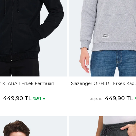
 KLARA I Erkek Fermuarlı
Slazenger OPHIR I Erkek Kapüş
u Cepli Siyah Sweatshırt
Sweatshırt
449,90 TL
449,90 TL
%51
789,90 TL