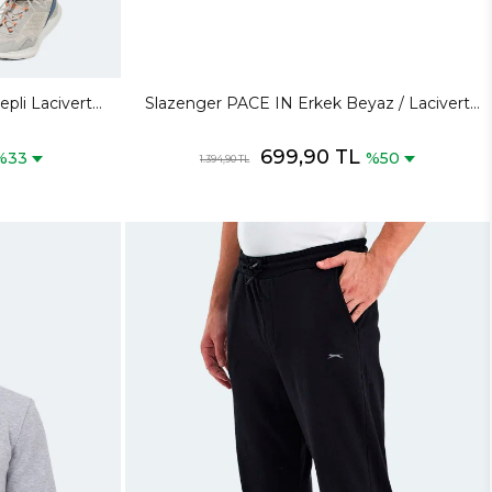
pli Lacivert
Slazenger PACE IN Erkek Beyaz / Lacivert
Günlük Spor Ayakkabısı
699,90 TL
%33
%50
1.394,90 TL