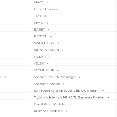
MAYO
1 alana 1 bedava
TAYT
MAYO
BABET
FUTBOL
SWEATSHIRT
MONT & KABAN
POLAR
YELEK
YAĞMURLUK
ye
Sneaker Festivali | Slazenger
Sneaker Modelleri
Son Beden Kalanlar Sepette Ek %10 İndirim!
Tişört Modellerinde 169,90 TL Başlayan Fiyatlar
Deri & Keten Modelleri
Krampon Modelleri