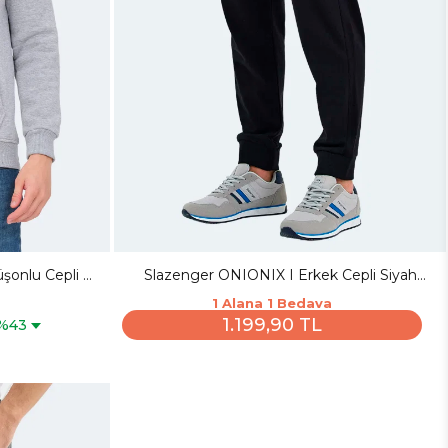
onlu Cepli Gri
Slazenger ONIONIX I Erkek Cepli Siyah
Eşofman Altı
1 Alana 1 Bedava
1.199,90 TL
%43