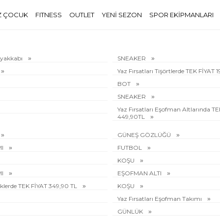
Z ÇOCUK
FITNESS
OUTLET
YENİ SEZON
SPOR EKİPMANLARI
Ayakkabı
SNEAKER
Yaz Fırsatları Tişörtlerde TEK FİYAT 
BOT
SNEAKER
Yaz Fırsatları Eşofman Altlarında T
449,90TL
GÜNEŞ GÖZLÜĞÜ
MI
FUTBOL
KOŞU
MI
EŞOFMAN ALTI
rliklerde TEK FİYAT 349,90 TL
KOŞU
Yaz Fırsatları Eşofman Takımı
GÜNLÜK