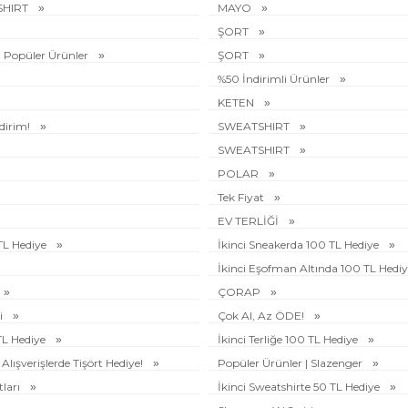
SHIRT
MAYO
ŞORT
| Popüler Ürünler
ŞORT
%50 İndirimli Ürünler
KETEN
ndirim!
SWEATSHIRT
SWEATSHIRT
POLAR
Tek Fiyat
EV TERLİĞİ
 TL Hediye
İkinci Sneakerda 100 TL Hediye
İkinci Eşofman Altında 100 TL Hedi
ÇORAP
i
Çok Al, Az ÖDE!
 TL Hediye
İkinci Terliğe 100 TL Hediye
Alışverişlerde Tişört Hediye!
Popüler Ürünler | Slazenger
tları
İkinci Sweatshirte 50 TL Hediye