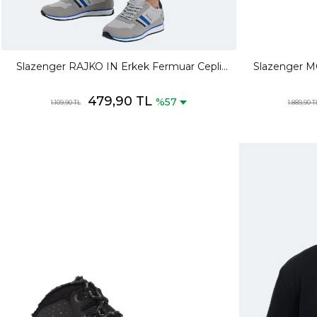
Slazenger RAJKO IN Erkek Fermuar Cepli
Slazenger M
Slim Fit Lacivert Eşofman Altı
Gün
479,90 TL
%57
1.109,90 TL
1.889,90 T